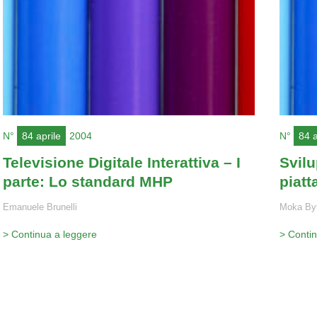
N°
84 aprile
2004
N°
84 a
Televisione Digitale Interattiva – I
Svil
parte: Lo standard MHP
piatt
Emanuele Brunelli
Moka By
> Continua a leggere
> Conti