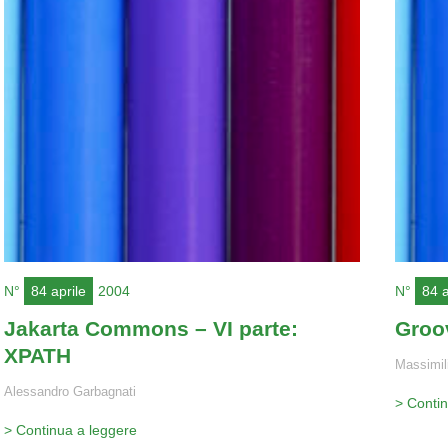
N°
84 aprile
2004
N°
84 a
Jakarta Commons – VI parte:
Groo
XPATH
Massimili
Alessandro Garbagnati
> Conti
> Continua a leggere