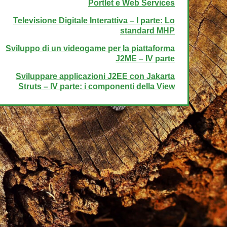
Portlet e Web Services
Televisione Digitale Interattiva – I parte: Lo
standard MHP
Sviluppo di un videogame per la piattaforma
J2ME – IV parte
Sviluppare applicazioni J2EE con Jakarta
Struts – IV parte: i componenti della View