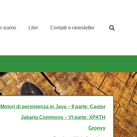
i siamo
Libri
Contatti e newsletter
Motori di persistenza in Java – II parte: Castor
Jakarta Commons – VI parte: XPATH
Groovy