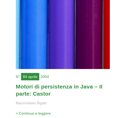
N°
84 aprile
2004
Motori di persistenza in Java – II
parte: Castor
Massimiliano Bigatti
> Continua a leggere