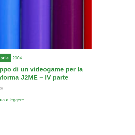
prile
2004
uppo di un videogame per la
aforma J2ME – IV parte
te
nua a leggere