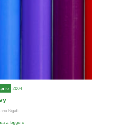
prile
2004
vy
ano Bigatti
nua a leggere