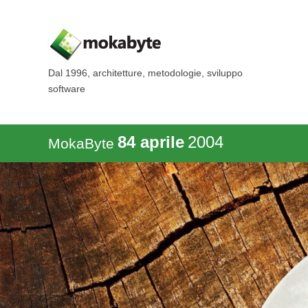
Dal 1996, architetture, metodologie, sviluppo
software
84 aprile
2004
MokaByte