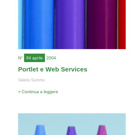
N°
84 aprile
2004
Portlet e Web Services
Valerio Summo
> Continua a leggere