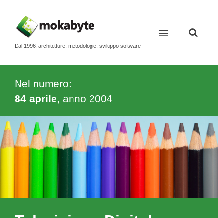
Dal 1996, architetture, metodologie, sviluppo software
Contatti e newsletter
Nel numero:
84 aprile
, anno
2004