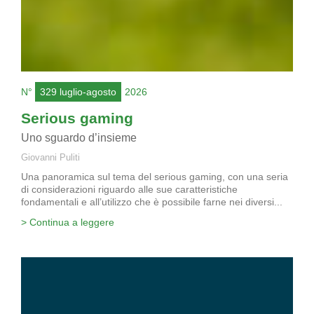
N°
329 luglio-agosto
2026
Serious gaming
Uno sguardo d’insieme
Giovanni Puliti
Una panoramica sul tema del serious gaming, con una seria
di considerazioni riguardo alle sue caratteristiche
fondamentali e all’utilizzo che è possibile farne nei diversi...
> Continua a leggere