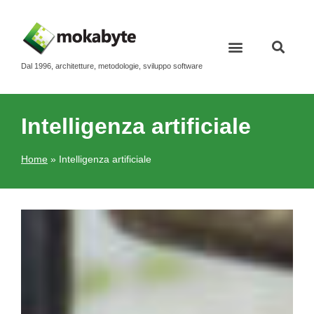
Dal 1996, architetture, metodologie, sviluppo software
Contatti e newsletter
Intelligenza artificiale
Home
»
Intelligenza artificiale