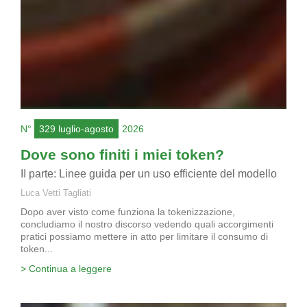
N°
329 luglio-agosto
2026
Dove sono finiti i miei token?
II parte: Linee guida per un uso efficiente del modello
Luca Vetti Tagliati
Dopo aver visto come funziona la tokenizzazione,
concludiamo il nostro discorso vedendo quali accorgimenti
pratici possiamo mettere in atto per limitare il consumo di
token...
> Continua a leggere