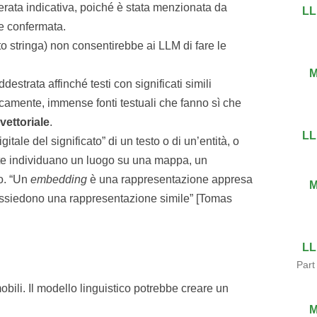
rata indicativa, poiché è stata menzionata da
LL
te confermata.
o stringa) non consentirebbe ai LLM di fare le
M
strata affinché testi con significati simili
icamente, immense fonti testuali che fanno sì che
vettoriale
.
LL
tale del significato” di un testo o di un’entità, o
ate individuano un luogo su una mappa, un
o. “Un
embedding
è una rappresentazione appresa
M
 possiedono una rappresentazione simile” [Tomas
LL
Part
li. Il modello linguistico potrebbe creare un
M