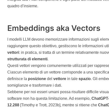
quadro d’insieme.
Embeddings aka Vectors
I modelli LLM devono memorizzare informazioni sugli element
raggiungere questo obiettivo, gestiscono le informazioni ut
vettori
: in pratica, si tratta di un termine relativamente nuo
strutturata di elementi
.
Questi vettori vengono comunemente utilizzati per rapprese
Ciascun elemento di un vettore corrisponde a una specific
definisce la
posizione
del
vettore
in tale
spazio
. Gli
embe
somiglianze e trasformare i dati.
Sebbene per noi esseri umani possa risultare difficile visua
software non ha questa limitazione. Ad esempio,
ChatGPT-3
12.288
[Timothy e Trott, 2023b], mentre si ritiene che
ChatGP