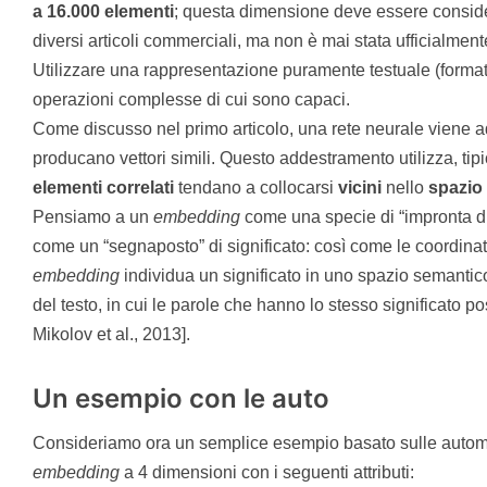
a 16.000 elementi
; questa dimensione deve essere conside
diversi articoli commerciali, ma non è mai stata ufficialmen
Utilizzare una rappresentazione puramente testuale (format
operazioni complesse di cui sono capaci.
Come discusso nel primo articolo, una rete neurale viene adde
producano vettori simili. Questo addestramento utilizza, tip
elementi
correlati
tendano a collocarsi
vicini
nello
spazio
Pensiamo a un
embedding
come una specie di “impronta digi
come un “segnaposto” di significato: così come le coordin
embedding
individua un significato in uno spazio semantic
del testo, in cui le parole che hanno lo stesso significato
Mikolov et al., 2013].
Un esempio con le auto
Consideriamo ora un semplice esempio basato sulle automobi
embedding
a 4 dimensioni con i seguenti attributi: