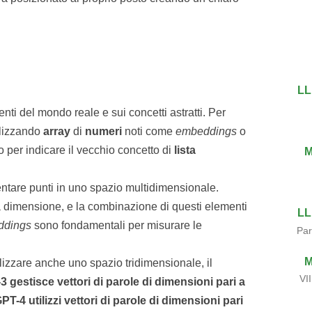
LL
i del mondo reale e sui concetti astratti. Per
ilizzando
array
di
numeri
noti come
embeddings
o
vo per indicare il vecchio concetto di
lista
M
ntare punti in uno spazio multidimensionale.
a dimensione, e la combinazione di questi elementi
LL
ddings
sono fondamentali per misurare le
Par
M
lizzare anche uno spazio tridimensionale, il
VI
 gestisce vettori di parole di dimensioni pari a
T-4 utilizzi vettori di parole di dimensioni pari