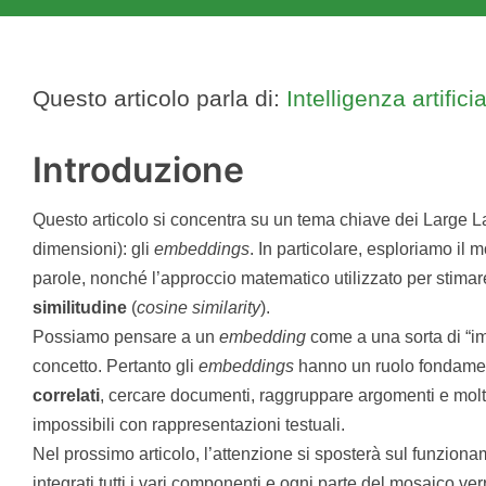
Questo articolo parla di:
Intelligenza artifici
Introduzione
Questo articolo si concentra su un tema chiave dei Large L
dimensioni): gli
embeddings
. In particolare, esploriamo il
parole, nonché l’approccio matematico utilizzato per stimar
similitudine
(
cosine similarity
).
Possiamo pensare a un
embedding
come a una sorta di “imp
concetto. Pertanto gli
embeddings
hanno un ruolo fondame
correlati
, cercare documenti, raggruppare argomenti e molto
impossibili con rappresentazioni testuali.
Nel prossimo articolo, l’attenzione si sposterà sul funzion
integrati tutti i vari componenti e ogni parte del mosaico v