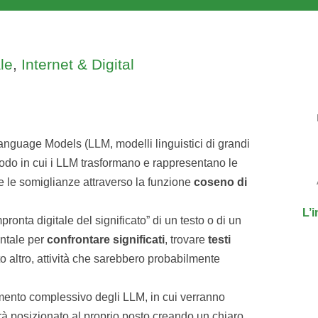
ale
,
Internet & Digital
anguage Models (LLM, modelli linguistici di grandi
 modo in cui i LLM trasformano e rappresentano le
e le somiglianze attraverso la funzione
coseno di
L’i
ronta digitale del significato” di un testo o di un
ntale per
confrontare
significati
, trovare
testi
 altro, attività che sarebbero probabilmente
amento complessivo degli LLM, in cui verranno
errà posizionato al proprio posto creando un chiaro