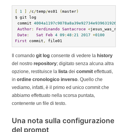
[
1
]
/
c
/
temp
/
es01 
(
master
)
$ git log

 commit 
4004a1197c9078a8a39e92734e939631926360fc
Author
:
Ferdinando
Santacroce
<
jesus_was_rasta@y
Date
:
Sat
Feb
4
09
:
48
:
21
2017
+
0100
First
 commit
,
 file01
Il comando
git
log
consente di vedere la
history
del nostro
repository
; digitato senza alcuna altra
opzione, restituisce la
lista
dei
commit
effettuati,
in
ordine
cronologico
inverso
. Quello che
vediamo, infatti, è il primo ed unico commit che
abbiamo effettuato nella scorsa puntata,
contenente un file di testo.
Una nota sulla configurazione
del prompt