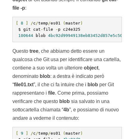
file
-p
:
[
8
]
/
c
/
temp
/
es01 
(
master
)
 $ git cat
-
file 
-
p c24e325

100644
 blob 
4bc92d99949138eb83452d857e5c504471e3
Questo
tree
, che abbiamo detto essere un
qualcosa che Git usa per identificare una cartella,
contiene a suo volta un ulteriore
object
,
denominato
blob
: a destra è indicato però
“
file01.txt
”, il che ci fa intuire che i
blob
per Git
rappresentano i
file
. Come prima, possiamo
verificare che questo
blob
sia salvato in una
sottocartella chiamata “
4b
”, e possiamo di nuovo
andare a vederne il contenuto:
[
9
]
/
c
/
temp
/
es01 
(
master
)