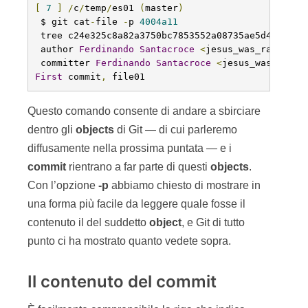
[
7
]
/
c
/
temp
/
es01 
(
master
)
 $ git cat
-
file 
-
p 
4004a11
 tree c24e325c8a82a3750bc7853552a08735ae5d494c

 author 
Ferdinando
Santacroce
<
jesus_was_rasta@ya
 committer 
Ferdinando
Santacroce
<
jesus_was_rasta
First
 commit
,
 file01
Questo comando consente di andare a sbirciare
dentro gli
objects
di Git — di cui parleremo
diffusamente nella prossima puntata — e i
commit
rientrano a far parte di questi
objects
.
Con l’opzione
-p
abbiamo chiesto di mostrare in
una forma più facile da leggere quale fosse il
contenuto il del suddetto
object
, e Git di tutto
punto ci ha mostrato quanto vedete sopra.
Il contenuto del commit