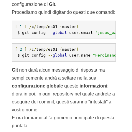
configurazione di
Git
.
Procediamo quindi digitando questi due comandi:
[
1
]
/
c
/
temp
/
es01 
(
master
)
 $ git config 
--
global
 user
.
email 
"jesus_was_rast
[
2
]
/
c
/
temp
/
es01 
(
master
)
 $ git config 
--
global
 user
.
name 
"Ferdinando Sant
Git
non darà alcun messaggio di risposta ma
semplicemente andrà a settare nella sua
configurazione
globale
queste
informazioni
:
d’ora in poi, in ogni repository nel quale andrete a
eseguire dei commit, questi saranno “intestati” a
vostro nome.
E ora torniamo all’argomento principale di questa
puntata.