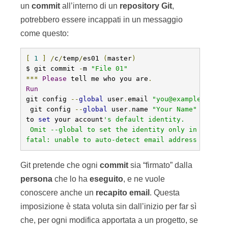
un
commit
all’interno di un
repository
Git
,
potrebbero essere incappati in un messaggio
come questo:
[
1
]
/
c
/
temp
/
es01 
(
master
)
$ git commit 
-
m 
"File 01"
***
Please
 tell me who you are
.
Run
git config 
--
global
 user
.
email 
"you@example.com"
 git config 
--
global
 user
.
name 
"Your Name"
to 
set
 your account
's default identity.

 Omit --global to set the identity only in this re
fatal: unable to auto-detect email address (got '
Git pretende che ogni
commit
sia “firmato” dalla
persona
che lo ha
eseguito
, e ne vuole
conoscere anche un
recapito
email
. Questa
imposizione è stata voluta sin dall’inizio per far sì
che, per ogni modifica apportata a un progetto, se