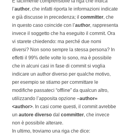
È facilmente comprensibile la riga che indica
l’
author
, che infatti riporta le informazioni indicate
e già discusse in precedenza; il
committer
, che
in questo caso coincide con l’
author
, rappresenta
invece il soggetto che ha eseguito il commit. Ora
vi starete chiedendo: ma perché due nomi
diversi? Non sono sempre la stessa persona? In
effetti il 99% delle volte lo sono, ma è possibile
che in alcuni casi in fase di commit si voglia
indicare un author diverso per qualche motivo,
per esempio se stiamo per committare le
modifiche passateci “offline” da qualcun altro,
utilizzando l’apposita opzione
–author=
<author>
. In casi come questi, il commit avrebbe
un
autore
diverso
dal
committer
, che invece
non è possibile alterare.
In ultimo, troviamo una riga che dice: