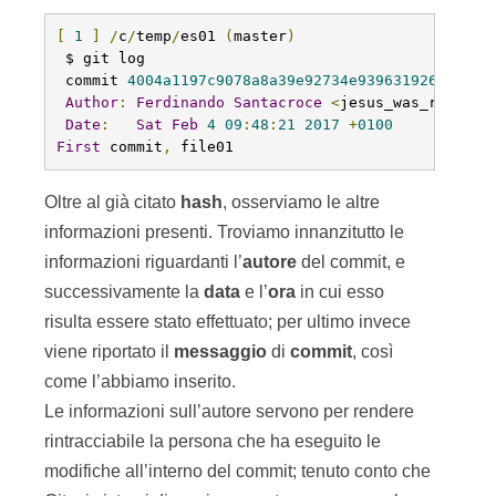
[
1
]
/
c
/
temp
/
es01 
(
master
)
 $ git log

 commit 
4004a1197c9078a8a39e92734e939631926360fc
Author
:
Ferdinando
Santacroce
<
jesus_was_rasta@y
Date
:
Sat
Feb
4
09
:
48
:
21
2017
+
0100
First
 commit
,
 file01
Oltre al già citato
hash
, osserviamo le altre
informazioni presenti. Troviamo innanzitutto le
informazioni riguardanti l’
autore
del commit, e
successivamente la
data
e l’
ora
in cui esso
risulta essere stato effettuato; per ultimo invece
viene riportato il
messaggio
di
commit
, così
come l’abbiamo inserito.
Le informazioni sull’autore servono per rendere
rintracciabile la persona che ha eseguito le
modifiche all’interno del commit; tenuto conto che