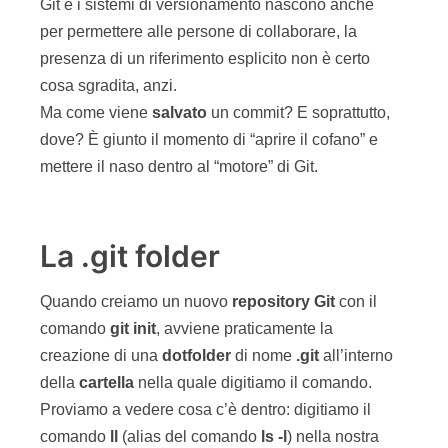
Git e i sistemi di versionamento nascono anche
per permettere alle persone di collaborare, la
presenza di un riferimento esplicito non è certo
cosa sgradita, anzi.
Ma come viene
salvato
un commit? E soprattutto,
dove? È giunto il momento di “aprire il cofano” e
mettere il naso dentro al “motore” di Git.
La .git folder
Quando creiamo un nuovo
repository
Git
con il
comando
git
init
, avviene praticamente la
creazione di una
dotfolder
di nome
.git
all’interno
della
cartella
nella quale digitiamo il comando.
Proviamo a vedere cosa c’è dentro: digitiamo il
comando
ll
(alias del comando
ls -l
) nella nostra