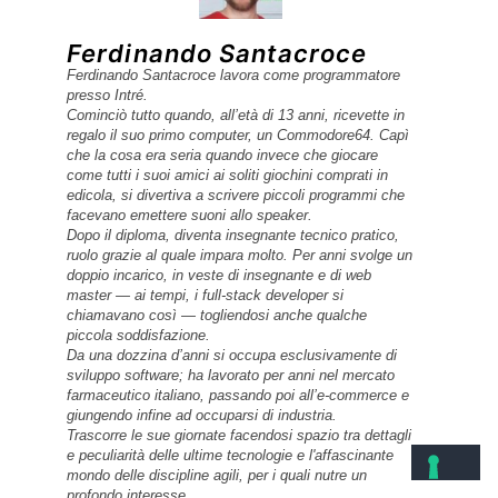
Ferdinando Santacroce
Ferdinando Santacroce lavora come programmatore
presso Intré.
Cominciò tutto quando, all’età di 13 anni, ricevette in
regalo il suo primo computer, un Commodore64. Capì
che la cosa era seria quando invece che giocare
come tutti i suoi amici ai soliti giochini comprati in
edicola, si divertiva a scrivere piccoli programmi che
facevano emettere suoni allo speaker.
Dopo il diploma, diventa insegnante tecnico pratico,
ruolo grazie al quale impara molto. Per anni svolge un
doppio incarico, in veste di insegnante e di web
master — ai tempi, i full-stack developer si
chiamavano così — togliendosi anche qualche
piccola soddisfazione.
Da una dozzina d’anni si occupa esclusivamente di
sviluppo software; ha lavorato per anni nel mercato
farmaceutico italiano, passando poi all’e-commerce e
giungendo infine ad occuparsi di industria.
Trascorre le sue giornate facendosi spazio tra dettagli
e peculiarità delle ultime tecnologie e l'affascinante
mondo delle discipline agili, per i quali nutre un
profondo interesse.