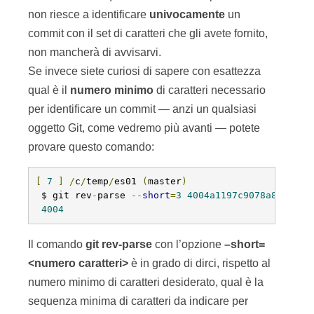
non riesce a identificare
univocamente
un
commit con il set di caratteri che gli avete fornito,
non mancherà di avvisarvi.
Se invece siete curiosi di sapere con esattezza
qual è il
numero
minimo
di caratteri necessario
per identificare un commit — anzi un qualsiasi
oggetto Git, come vedremo più avanti — potete
provare questo comando:
[
7
]
/
c
/
temp
/
es01 
(
master
)
 $ git rev
-
parse 
--
short
=
3
4004a1197c9078a8a39e92
4004
Il comando
git
rev-parse
con l’opzione
–short=
<numero caratteri>
è in grado di dirci, rispetto al
numero minimo di caratteri desiderato, qual è la
sequenza minima di caratteri da indicare per