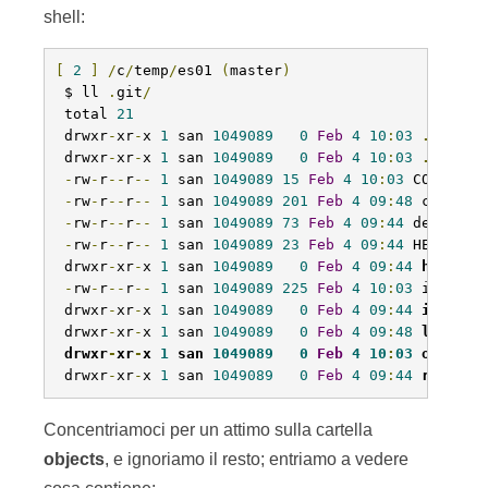
shell:
[
2
]
/
c
/
temp
/
es01 
(
master
)
 $ ll 
.
git
/
 total 
21
 drwxr
-
xr
-
x 
1
 san 
1049089
0
Feb
4
10
:
03
.
/
 drwxr
-
xr
-
x 
1
 san 
1049089
0
Feb
4
10
:
03
..
/
-
rw
-
r
--
r
--
1
 san 
1049089
15
Feb
4
10
:
03
 COMMIT_ED
-
rw
-
r
--
r
--
1
 san 
1049089
201
Feb
4
09
:
48
 config

-
rw
-
r
--
r
--
1
 san 
1049089
73
Feb
4
09
:
44
 descripti
-
rw
-
r
--
r
--
1
 san 
1049089
23
Feb
4
09
:
44
 HEAD

 drwxr
-
xr
-
x 
1
 san 
1049089
0
Feb
4
09
:
44
hooks
/
-
rw
-
r
--
r
--
1
 san 
1049089
225
Feb
4
10
:
03
 index

 drwxr
-
xr
-
x 
1
 san 
1049089
0
Feb
4
09
:
44
info
/
 drwxr
-
xr
-
x 
1
 san 
1049089
0
Feb
4
09
:
48
logs
/
drwxr
-
xr
-
x 
1
 san 
1049089
0
Feb
4
10
:
03
objects
 drwxr
-
xr
-
x 
1
 san 
1049089
0
Feb
4
09
:
44
refs
/
Concentriamoci per un attimo sulla cartella
objects
, e ignoriamo il resto; entriamo a vedere