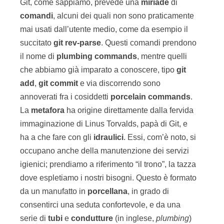
Git, come sappiamo, prevede una
miriade
di
comandi
, alcuni dei quali non sono praticamente
mai usati dall’utente medio, come da esempio il
succitato
git
rev-parse
. Questi comandi prendono
il nome di
plumbing commands
, mentre quelli
che abbiamo già imparato a conoscere, tipo
git
add
,
git
commit
e via discorrendo sono
annoverati fra i cosiddetti
porcelain commands
.
La
metafora
ha origine direttamente dalla fervida
immaginazione di Linus Torvalds, papà di Git, e
ha a che fare con gli
idraulici
. Essi, com’è noto, si
occupano anche della manutenzione dei servizi
igienici; prendiamo a riferimento “il trono”, la tazza
dove espletiamo i nostri bisogni. Questo è formato
da un manufatto in
porcellana
, in grado di
consentirci una seduta confortevole, e da una
serie di
tubi
e
condutture
(in inglese,
plumbing
)