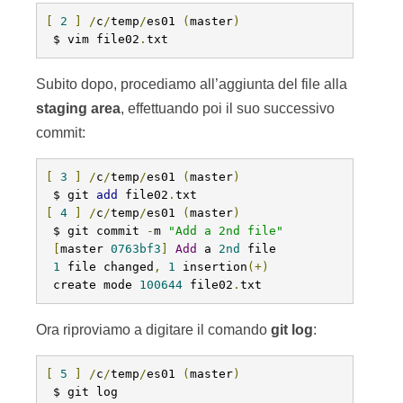
[
2
]
/
c
/
temp
/
es01 
(
master
)
 $ vim file02
.
txt
Subito dopo, procediamo all’aggiunta del file alla
staging
area
, effettuando poi il suo successivo
commit:
[
3
]
/
c
/
temp
/
es01 
(
master
)
 $ git 
add
 file02
.
[
4
]
/
c
/
temp
/
es01 
(
master
)
 $ git commit 
-
m 
"Add a 2nd file"
[
master 
0763bf3
]
Add
 a 
2nd
 file

1
 file changed
,
1
 insertion
(+)
 create mode 
100644
 file02
.
txt
Ora riproviamo a digitare il comando
git
log
:
[
5
]
/
c
/
temp
/
es01 
(
master
)
 $ git log
