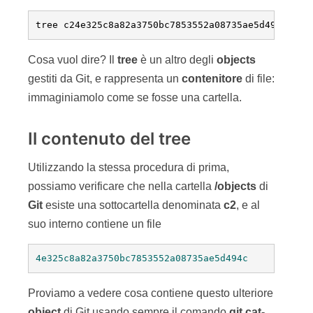
tree c24e325c8a82a3750bc7853552a08735ae5d494c
Cosa vuol dire? Il
tree
è un altro degli
objects
gestiti da Git, e rappresenta un
contenitore
di file:
immaginiamolo come se fosse una cartella.
Il contenuto del tree
Utilizzando la stessa procedura di prima,
possiamo verificare che nella cartella
/objects
di
Git
esiste una sottocartella denominata
c2
, e al
suo interno contiene un file
4e325c8a82a3750bc7853552a08735ae5d494c
Proviamo a vedere cosa contiene questo ulteriore
object
di Git usando sempre il comando
git
cat-