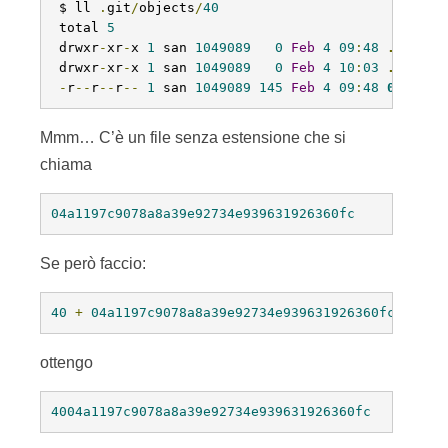
 $ ll 
.
git
/
objects
/
40
 total 
5
 drwxr
-
xr
-
x 
1
 san 
1049089
0
Feb
4
09
:
48
.
/
 drwxr
-
xr
-
x 
1
 san 
1049089
0
Feb
4
10
:
03
..
/
-
r
--
r
--
r
--
1
 san 
1049089
145
Feb
4
09
:
48
04a1197
Mmm… C’è un file senza estensione che si
chiama
04a1197c9078a8a39e92734e939631926360fc
Se però faccio:
40
+
04a1197c9078a8a39e92734e939631926360fc
ottengo
4004a1197c9078a8a39e92734e939631926360fc