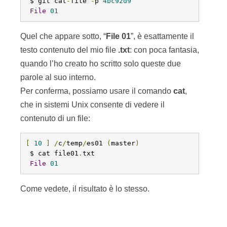
 $ git cat
-
file 
-
p 
4bc92d9
File
01
Quel che appare sotto, “
File 01
”, è esattamente il
testo contenuto del mio file
.txt
: con poca fantasia,
quando l’ho creato ho scritto solo queste due
parole al suo interno.
Per conferma, possiamo usare il comando
cat
,
che in sistemi Unix consente di vedere il
contenuto di un file:
[
10
]
/
c
/
temp
/
es01 
(
master
)
 $ cat file01
.
txt

File
01
Come vedete, il risultato è lo stesso.