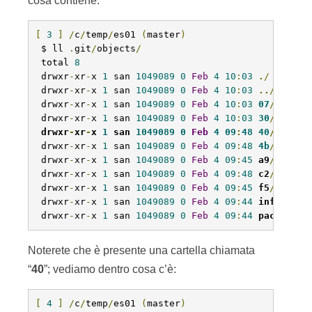
cosa contiene:
[
3
]
/
c
/
temp
/
es01 
(
master
)
 $ ll 
.
git
/
objects
/
 total 
8
 drwxr
-
xr
-
x 
1
 san 
1049089
0
Feb
4
10
:
03
.
/
 drwxr
-
xr
-
x 
1
 san 
1049089
0
Feb
4
10
:
03
..
/
 drwxr
-
xr
-
x 
1
 san 
1049089
0
Feb
4
10
:
03
07
/
 drwxr
-
xr
-
x 
1
 san 
1049089
0
Feb
4
10
:
03
30
/
drwxr
-
xr
-
x 
1
 san 
1049089
0
Feb
4
09
:
48
40
/
#cart
 drwxr
-
xr
-
x 
1
 san 
1049089
0
Feb
4
09
:
48
4b
/
 drwxr
-
xr
-
x 
1
 san 
1049089
0
Feb
4
09
:
45
a9
/
 drwxr
-
xr
-
x 
1
 san 
1049089
0
Feb
4
09
:
48
c2
/
 drwxr
-
xr
-
x 
1
 san 
1049089
0
Feb
4
09
:
45
f5
/
 drwxr
-
xr
-
x 
1
 san 
1049089
0
Feb
4
09
:
44
info
/
 drwxr
-
xr
-
x 
1
 san 
1049089
0
Feb
4
09
:
44
pack
/
Noterete che è presente una cartella chiamata
“
40
”; vediamo dentro cosa c’è:
[
4
]
/
c
/
temp
/
es01 
(
master
)