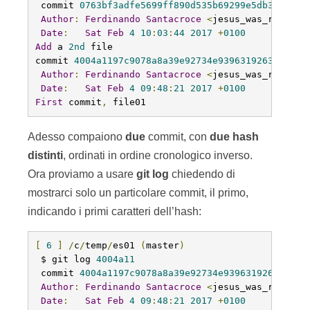
 commit 
0763bf3adfe5699ff890d535b69299e5db39b737
Author
:
Ferdinando
Santacroce
<
jesus_was_rasta@y
Date
:
Sat
Feb
4
10
:
03
:
44
2017
+
0100
Add
 a 
2nd
 file

commit 
4004a1197c9078a8a39e92734e939631926360fc
Author
:
Ferdinando
Santacroce
<
jesus_was_rasta@y
Date
:
Sat
Feb
4
09
:
48
:
21
2017
+
0100
First
 commit
,
 file01
Adesso compaiono
due
commit, con
due
hash
distinti
, ordinati in ordine cronologico inverso.
Ora proviamo a usare
git
log
chiedendo di
mostrarci solo un particolare commit, il primo,
indicando i primi caratteri dell’hash:
[
6
]
/
c
/
temp
/
es01 
(
master
)
 $ git log 
4004a11
 commit 
4004a1197c9078a8a39e92734e939631926360fc
Author
:
Ferdinando
Santacroce
<
jesus_was_rasta@y
Date
:
Sat
Feb
4
09
:
48
:
21
2017
+
0100