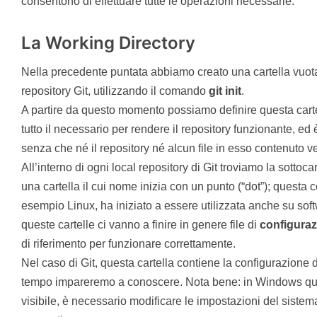
consentono di effettuare tutte le operazioni necessarie.
La Working Directory
Nella precedente puntata abbiamo creato una cartella vuota
repository Git, utilizzando il comando
git init
.
A partire da questo momento possiamo definire questa cart
tutto il necessario per rendere il repository funzionante, ed è
senza che né il repository né alcun file in esso contenuto
All’interno di ogni local repository di Git troviamo la sottoca
una cartella il cui nome inizia con un punto (“dot”); quest
esempio Linux, ha iniziato a essere utilizzata anche su sof
queste cartelle ci vanno a finire in genere file di
configura
di riferimento per funzionare correttamente.
Nel caso di Git, questa cartella contiene la configurazione de
tempo impareremo a conoscere. Nota bene: in Windows quest
visibile, è necessario modificare le impostazioni del sistema a