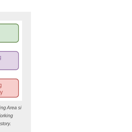
ing Area si
orking
story.