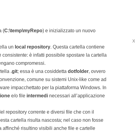
 (
C:\temp\myRepo
) e inizializzato un nuovo
X
ella un
local repository
. Questa cartella contiene
 consistente: è infatti possibile spostare la cartella
 vengano compromessi.
rtella
.git
; essa è una cosiddetta
dotfolder
, ovvero
a convenzione, comune su sistemi Unix-like come ad
tware impacchettato per la piattaforma Windows. In
zione
e/o file
intermedi
necessari all’applicazione
l repository corrente e diversi file che con il
a cartella risulta nascosta; nel caso non fosse
ffinché risultino visibili anche file e cartelle