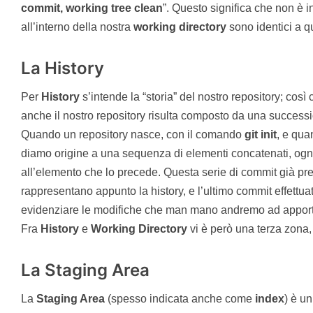
commit, working tree clean
”. Questo significa che non è i
all’interno della nostra
working
directory
sono identici a qu
La History
Per
History
s’intende la “storia” del nostro repository; così
anche il nostro repository risulta composto da una successi
Quando un repository nasce, con il comando
git init
, e qua
diamo origine a una sequenza di elementi concatenati, ogn
all’elemento che lo precede. Questa serie di commit già pres
rappresentano appunto la history, e l’ultimo commit effettuato
evidenziare le modifiche che man mano andremo ad apport
Fra
History
e
Working
Directory
vi è però una terza zona,
La Staging Area
La
Staging Area
(spesso indicata anche come
index
) è u