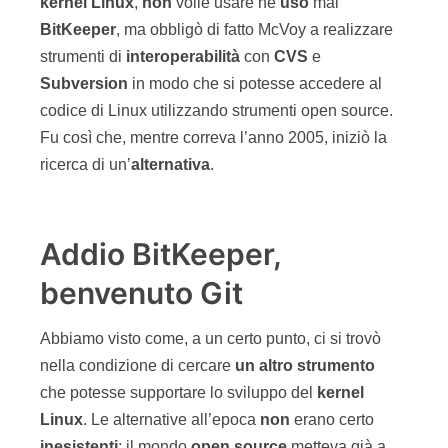
kernel
Linux
,
non
volle usare ne
usò
mai
BitKeeper
, ma obbligò di fatto McVoy a realizzare
strumenti di
interoperabilità
con
CVS
e
Subversion
in modo che si potesse accedere al
codice di Linux utilizzando strumenti open source.
Fu così che, mentre correva l’anno 2005, iniziò la
ricerca di un’
alternativa
.
Addio BitKeeper,
benvenuto Git
Abbiamo visto come, a un certo punto, ci si trovò
nella condizione di cercare
un
altro
strumento
che potesse supportare lo sviluppo del
kernel
Linux
. Le alternative all’epoca
non
erano certo
inesistenti
; il mondo
open
source
metteva già a