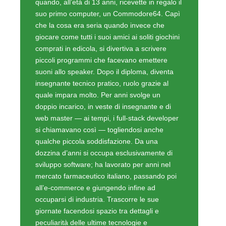
quando, all’età di 13 anni, ricevette in regalo il
suo primo computer, un Commodore64. Capì
che la cosa era seria quando invece che
giocare come tutti i suoi amici ai soliti giochini
comprati in edicola, si divertiva a scrivere
piccoli programmi che facevano emettere
suoni allo speaker. Dopo il diploma, diventa
insegnante tecnico pratico, ruolo grazie al
quale impara molto. Per anni svolge un
doppio incarico, in veste di insegnante e di
web master — ai tempi, i full-stack developer
si chiamavano così — togliendosi anche
qualche piccola soddisfazione. Da una
dozzina d’anni si occupa esclusivamente di
sviluppo software; ha lavorato per anni nel
mercato farmaceutico italiano, passando poi
all’e-commerce e giungendo infine ad
occuparsi di industria. Trascorre le sue
giornate facendosi spazio tra dettagli e
peculiarità delle ultime tecnologie e