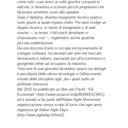
come tutti i suoi amici ai soliti giochini comprati in
edicola, si divertiva a scrivere piccoli programmi che
facevano emettere suoni allo speaker.
Dopo il diploma, diventa insegnante tecnico pratico,
ruolo grazie al quale impara molto. Per anni svolge un
doppio incarico, in veste di insegnante e di web
master — ai tempi, i full-stack developer si
chiamavano così — togliendosi anche qualche
piccola soddisfazione.
Da una dozzina d’anni si occupa esclusivamente di
sviluppo software; ha lavorato per anni nel mercato
farmaceutico italiano, passando poi all’e-commerce e
giungendo infine ad occuparsi di industria.
Trascorre le sue giornate facendosi spazio tra dettagli
e peculiarità delle ultime tecnologie e l'affascinante
mondo delle discipline agili, per i quali nutre un
profondo interesse.
Nel 2015 ha pubblicato un libro per Packt, “Git
Essentials” (http://www.amazon.it/dp/B00WX1CWIC),
ed è entrato a far parte dell'Italian Agile Movement,
organizzazione senza scopo di lucro che ogni anno
organizza gli Italian Agile Days
(http://www.agileday.it/front/).