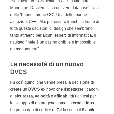
“Se volete un VCS scritto in C++, usate pure
Monotone. Davvero. Usa un ‘vero database’. Usa
delle ‘buone librerie OO’. Usa delle ‘buone
astrazioni C++’. Ma, per essere franchi, a fronte di
tutte queste decisioni di design che sembrano
tanto attraenti per alcuni esperti di informatica, il
risultato finale è un casino orribile e impossibile
da manutenere”.
La necessità di un nuovo
DVCS
Fu così quindi che venne presa la decisione di
creare un
DVCS
ex novo che rispettasse i canoni
di
sicurezza
,
velocità
e
affidabilità
richiesti per
lo sviluppo di un progetto come il
kernel
Linux
.
La prima riga di codice di
Git
fu scritta il 6 aprile