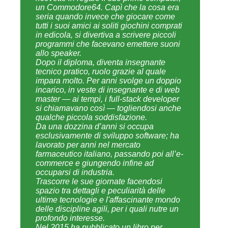
un Commodore64. Capì che la cosa era
seria quando invece che giocare come
tutti i suoi amici ai soliti giochini comprati
in edicola, si divertiva a scrivere piccoli
programmi che facevano emettere suoni
allo speaker.
Dopo il diploma, diventa insegnante
tecnico pratico, ruolo grazie al quale
impara molto. Per anni svolge un doppio
incarico, in veste di insegnante e di web
master — ai tempi, i full-stack developer
si chiamavano così — togliendosi anche
qualche piccola soddisfazione.
Da una dozzina d’anni si occupa
esclusivamente di sviluppo software; ha
lavorato per anni nel mercato
farmaceutico italiano, passando poi all’e-
commerce e giungendo infine ad
occuparsi di industria.
Trascorre le sue giornate facendosi
spazio tra dettagli e peculiarità delle
ultime tecnologie e l'affascinante mondo
delle discipline agili, per i quali nutre un
profondo interesse.
Nel 2015 ha pubblicato un libro per