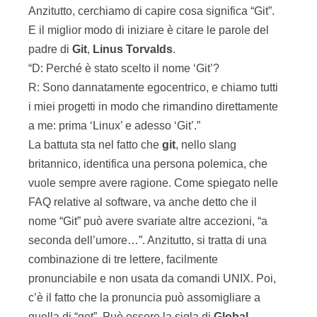
Anzitutto, cerchiamo di capire cosa significa “Git”.
E il miglior modo di iniziare è citare le parole del
padre di
Git
,
Linus
Torvalds
.
“D: Perché è stato scelto il nome ‘Git’?
R: Sono dannatamente egocentrico, e chiamo tutti
i miei progetti in modo che rimandino direttamente
a me: prima ‘Linux’ e adesso ‘Git’.”
La battuta sta nel fatto che
git
, nello slang
britannico, identifica una persona polemica, che
vuole sempre avere ragione. Come spiegato nelle
FAQ relative al software, va anche detto che il
nome “Git” può avere svariate altre accezioni, “a
seconda dell’umore…”. Anzitutto, si tratta di una
combinazione di tre lettere, facilmente
pronunciabile e non usata da comandi UNIX. Poi,
c’è il fatto che la pronuncia può assomigliare a
quella di “get”. Può essere la sigla di
Global