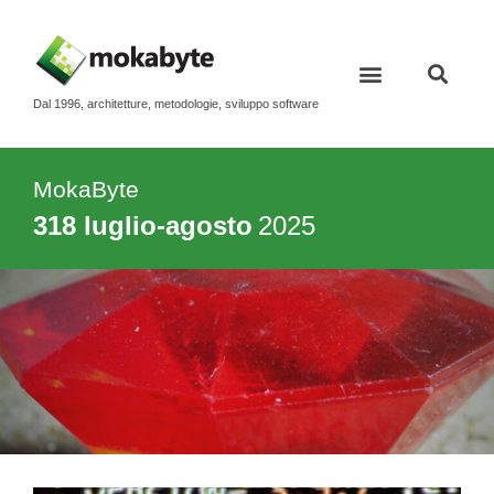
Dal 1996, architetture, metodologie, sviluppo software
Contatti e newsletter
MokaByte
318 luglio-agosto
2025