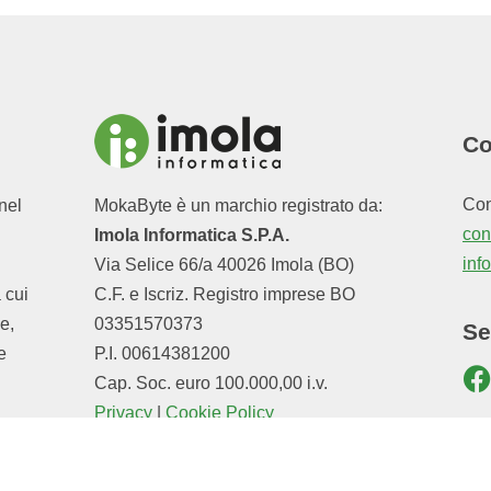
Co
Con
nel
MokaByte è un marchio registrato da:
cont
Imola Informatica S.P.A.
inf
Via Selice 66/a 40026 Imola (BO)
a cui
C.F. e Iscriz. Registro imprese BO
e,
03351570373
Se
e
P.I. 00614381200
Cap. Soc. euro 100.000,00 i.v.
Privacy
|
Cookie Policy