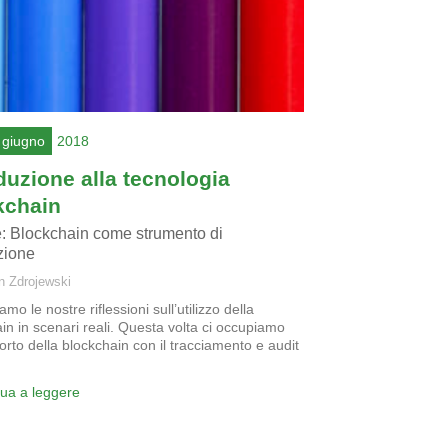
 giugno
2018
duzione alla tecnologia
kchain
e: Blockchain come strumento di
zione
n Zdrojewski
mo le nostre riflessioni sull’utilizzo della
in in scenari reali. Questa volta ci occupiamo
orto della blockchain con il tracciamento e audit
nua a leggere