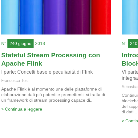
N°
240 giugno
2018
N°
240
Stateful Stream Processing con
Intro
Apache Flink
Bloc
I parte: Concetti base e peculiarità di Flink
VI part
integra
Francesca Tosi
Sebastia
Apache Flink è al momento una delle piattaforme di
elaborazione dati più potenti e promettenti: si tratta di
Continuia
un framework di stream processing capace di...
blockcha
del rapp
> Continua a leggere
di dati...
> Conti