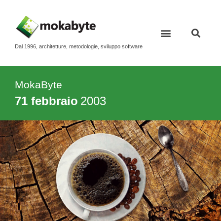
Dal 1996, architetture, metodologie, sviluppo software
Contatti e newsletter
MokaByte
71 febbraio
2003