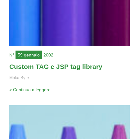
N°
59 gennaio
2002
Custom TAG e JSP tag library
Moka Byte
> Continua a leggere