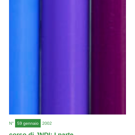
N°
59 gennaio
2002
corso di JNDI: I parte