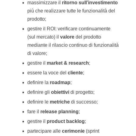
massimizzare il
ritorno
sull’investimento
più che realizzare tutte le funzionalità del
prodotto;
gestire il ROI: verificare continuamente
(sul mercato) il
valore
del prodotto
mediante il rilascio continuo di funzionalità
di valore;
gestire il
market &
research
;
essere la voce del
cliente
;
definire la
roadmap
;
definire gli
obiettivi
di progetto;
definire le
metriche
di successo;
fare il
r
elease planning
;
gestire il
p
roduct b
acklog
;
partecipare alle
cerimonie
(sprint