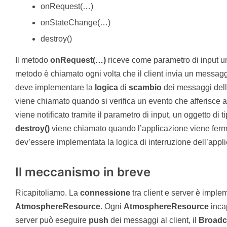
onRequest(…)
onStateChange(…)
destroy()
Il metodo
onRequest(…)
riceve come parametro di input un
metodo è chiamato ogni volta che il client invia un messaggi
deve implementare la
logica
di
scambio
dei messaggi dell
viene chiamato quando si verifica un evento che afferisce a
viene notificato tramite il parametro di input, un oggetto di t
destroy()
viene chiamato quando l’applicazione viene ferma
dev’essere implementata la logica di interruzione dell’appl
Il meccanismo in breve
Ricapitoliamo. La
connessione
tra client e server è impl
AtmosphereResource
. Ogni
AtmosphereResource
inca
server può eseguire
push
dei messaggi al client, il
Broadc