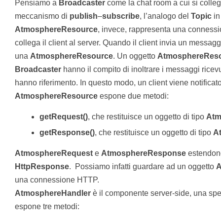
Pensiamo a
Broadcaster
come la chat room a cui si colleg
meccanismo di
publish
–
subscribe
, l’analogo del
Topic
i
AtmosphereResource
, invece, rappresenta una connessi
collega il client al server. Quando il client invia un messag
una
AtmosphereResource
. Un oggetto
AtmosphereRes
Broadcaster
hanno il compito di inoltrare i messaggi ricevuti
hanno riferimento. In questo modo, un client viene notificat
AtmosphereResource
espone due metodi:
getRequest()
, che restituisce un oggetto di tipo
Atm
getResponse()
, che restituisce un oggetto di tipo
A
AtmosphereRequest
e
AtmosphereResponse
estendono,
HttpResponse
. Possiamo infatti guardare ad un oggetto
A
una connessione HTTP.
AtmosphereHandler
è il componente server-side, una spe
espone tre metodi: