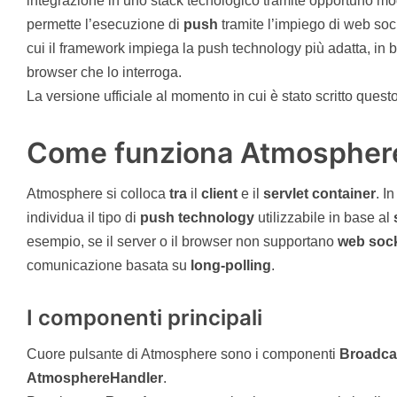
integrazione in uno stack tecnologico tramite opportuno m
permette l’esecuzione di
push
tramite l’impiego di web so
cui il framework impiega la push technology più adatta, in b
browser che lo interroga.
La versione ufficiale al momento in cui è stato scritto questo
Come funziona Atmospher
Atmosphere si colloca
tra
il
client
e il
servlet
container
. I
individua il tipo di
push technology
utilizzabile in base al
esempio, se il server o il browser non supportano
web soc
comunicazione basata su
long-polling
.
I componenti principali
Cuore pulsante di Atmosphere sono i componenti
Broadca
AtmosphereHandler
.