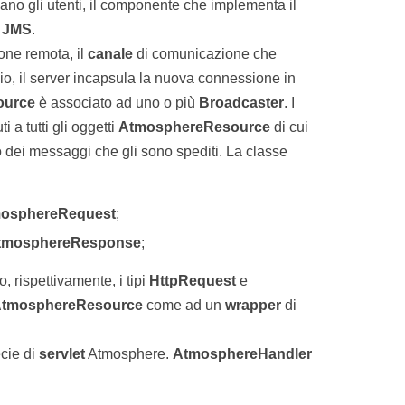
ano gli utenti, il componente che implementa il
n
JMS
.
one remota, il
canale
di comunicazione che
gio, il server incapsula la nuova connessione in
ource
è associato ad uno o più
Broadcaster
. I
 a tutti gli oggetti
AtmosphereResource
di cui
o dei messaggi che gli sono spediti. La classe
osphereRequest
;
tmosphereResponse
;
 rispettivamente, i tipi
HttpRequest
e
tmosphereResource
come ad un
wrapper
di
cie di
servlet
Atmosphere.
AtmosphereHandler