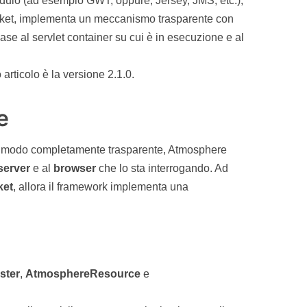
odulo (ad esempio GWT, oppure, Jersey, JMS, etc.),
cket, implementa un meccanismo trasparente con
ase al servlet container su cui è in esecuzione e al
 articolo è la versione 2.1.0.
e
n modo completamente trasparente, Atmosphere
server
e al
browser
che lo sta interrogando. Ad
ket
, allora il framework implementa una
ster
,
AtmosphereResource
e