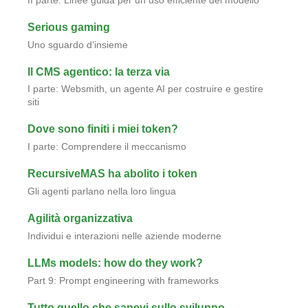
II parte: Linee guida per un uso efficiente del modello
Serious gaming
Uno sguardo d’insieme
Il CMS agentico: la terza via
I parte: Websmith, un agente AI per costruire e gestire
siti
Dove sono finiti i miei token?
I parte: Comprendere il meccanismo
RecursiveMAS ha abolito i token
Gli agenti parlano nella loro lingua
Agilità organizzativa
Individui e interazioni nelle aziende moderne
LLMs models: how do they work?
Part 9: Prompt engineering with frameworks
Tutto quello che sapevi sullo sviluppo