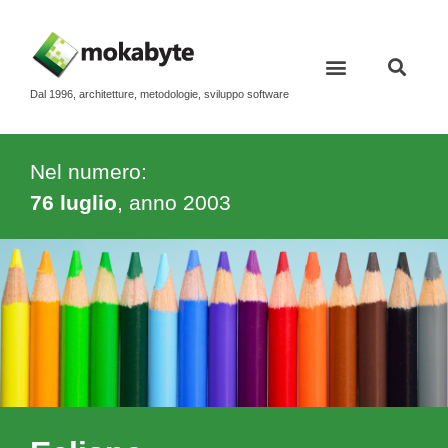
Dal 1996, architetture, metodologie, sviluppo software
Contatti e newsletter
Nel numero:
76 luglio
, anno
2003