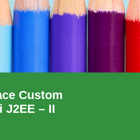
face Custom
 J2EE – II