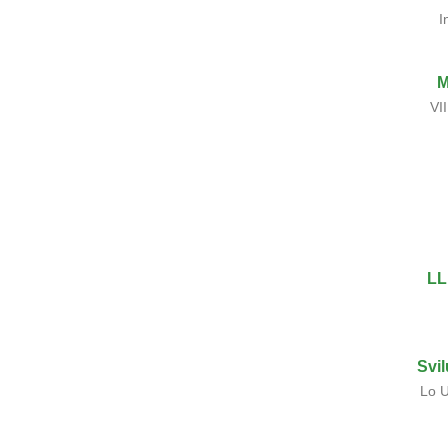
I
M
VI
LL
Svi
Lo U