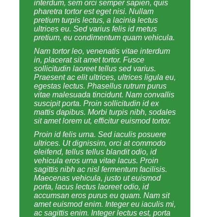
interdum, sem orci semper sapien, quis
pharetra tortor est eget nisi. Nullam
pretium turpis lectus, a lacinia lectus
ultrices eu. Sed varius felis id metus
pretium, eu condimentum quam vehicula.
Nam tortor leo, venenatis vitae interdum
in, placerat sit amet tortor. Fusce
sollicitudin laoreet tellus sed varius.
Praesent ac elit ultrices, ultrices ligula eu,
egestas lectus. Phasellus rutrum purus
vitae malesuada tincidunt. Nam convallis
suscipit porta. Proin sollicitudin id ex
mattis dapibus. Morbi turpis nibh, sodales
sit amet lorem ut, efficitur euismod tortor.
Proin id felis urna. Sed iaculis posuere
ultrices. Ut dignissim, orci at commodo
eleifend, tellus tellus blandit odio, id
vehicula eros urna vitae lacus. Proin
sagittis nibh ac nisl fermentum facilisis.
Maecenas vehicula, justo ut euismod
porta, lacus lectus laoreet odio, id
accumsan eros purus eu quam. Nam sit
amet euismod enim. Integer eu iaculis mi,
ac sagittis enim. Integer lectus est, porta