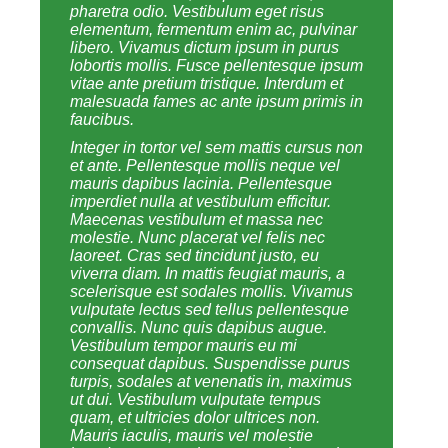
pharetra odio. Vestibulum eget risus
elementum, fermentum enim ac, pulvinar
libero. Vivamus dictum ipsum in purus
lobortis mollis. Fusce pellentesque ipsum
vitae ante pretium tristique. Interdum et
malesuada fames ac ante ipsum primis in
faucibus.
Integer in tortor vel sem mattis cursus non
et ante. Pellentesque mollis neque vel
mauris dapibus lacinia. Pellentesque
imperdiet nulla at vestibulum efficitur.
Maecenas vestibulum et massa nec
molestie. Nunc placerat vel felis nec
laoreet. Cras sed tincidunt justo, eu
viverra diam. In mattis feugiat mauris, a
scelerisque est sodales mollis. Vivamus
vulputate lectus sed tellus pellentesque
convallis. Nunc quis dapibus augue.
Vestibulum tempor mauris eu mi
consequat dapibus. Suspendisse purus
turpis, sodales at venenatis in, maximus
ut dui. Vestibulum vulputate tempus
quam, et ultricies dolor ultrices non.
Mauris iaculis, mauris vel molestie