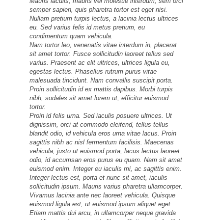
Mauris iaculis, mauris vel molestie interdum, sem orci
semper sapien, quis pharetra tortor est eget nisi.
Nullam pretium turpis lectus, a lacinia lectus ultrices
eu. Sed varius felis id metus pretium, eu
condimentum quam vehicula.
Nam tortor leo, venenatis vitae interdum in, placerat
sit amet tortor. Fusce sollicitudin laoreet tellus sed
varius. Praesent ac elit ultrices, ultrices ligula eu,
egestas lectus. Phasellus rutrum purus vitae
malesuada tincidunt. Nam convallis suscipit porta.
Proin sollicitudin id ex mattis dapibus. Morbi turpis
nibh, sodales sit amet lorem ut, efficitur euismod
tortor.
Proin id felis urna. Sed iaculis posuere ultrices. Ut
dignissim, orci at commodo eleifend, tellus tellus
blandit odio, id vehicula eros urna vitae lacus. Proin
sagittis nibh ac nisl fermentum facilisis. Maecenas
vehicula, justo ut euismod porta, lacus lectus laoreet
odio, id accumsan eros purus eu quam. Nam sit amet
euismod enim. Integer eu iaculis mi, ac sagittis enim.
Integer lectus est, porta et nunc sit amet, iaculis
sollicitudin ipsum. Mauris varius pharetra ullamcorper.
Vivamus lacinia ante nec laoreet vehicula. Quisque
euismod ligula est, ut euismod ipsum aliquet eget.
Etiam mattis dui arcu, in ullamcorper neque gravida