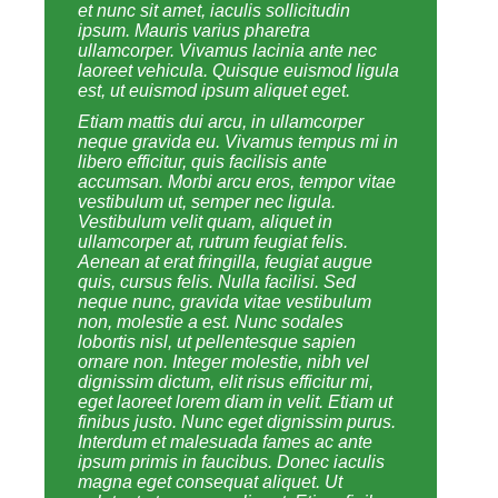
et nunc sit amet, iaculis sollicitudin
ipsum. Mauris varius pharetra
ullamcorper. Vivamus lacinia ante nec
laoreet vehicula. Quisque euismod ligula
est, ut euismod ipsum aliquet eget.
Etiam mattis dui arcu, in ullamcorper
neque gravida eu. Vivamus tempus mi in
libero efficitur, quis facilisis ante
accumsan. Morbi arcu eros, tempor vitae
vestibulum ut, semper nec ligula.
Vestibulum velit quam, aliquet in
ullamcorper at, rutrum feugiat felis.
Aenean at erat fringilla, feugiat augue
quis, cursus felis. Nulla facilisi. Sed
neque nunc, gravida vitae vestibulum
non, molestie a est. Nunc sodales
lobortis nisl, ut pellentesque sapien
ornare non. Integer molestie, nibh vel
dignissim dictum, elit risus efficitur mi,
eget laoreet lorem diam in velit. Etiam ut
finibus justo. Nunc eget dignissim purus.
Interdum et malesuada fames ac ante
ipsum primis in faucibus. Donec iaculis
magna eget consequat aliquet. Ut