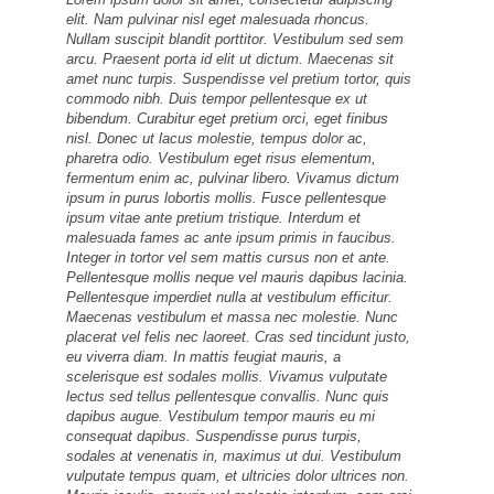
elit. Nam pulvinar nisl eget malesuada rhoncus.
Nullam suscipit blandit porttitor. Vestibulum sed sem
arcu. Praesent porta id elit ut dictum. Maecenas sit
amet nunc turpis. Suspendisse vel pretium tortor, quis
commodo nibh. Duis tempor pellentesque ex ut
bibendum. Curabitur eget pretium orci, eget finibus
nisl. Donec ut lacus molestie, tempus dolor ac,
pharetra odio. Vestibulum eget risus elementum,
fermentum enim ac, pulvinar libero. Vivamus dictum
ipsum in purus lobortis mollis. Fusce pellentesque
ipsum vitae ante pretium tristique. Interdum et
malesuada fames ac ante ipsum primis in faucibus.
Integer in tortor vel sem mattis cursus non et ante.
Pellentesque mollis neque vel mauris dapibus lacinia.
Pellentesque imperdiet nulla at vestibulum efficitur.
Maecenas vestibulum et massa nec molestie. Nunc
placerat vel felis nec laoreet. Cras sed tincidunt justo,
eu viverra diam. In mattis feugiat mauris, a
scelerisque est sodales mollis. Vivamus vulputate
lectus sed tellus pellentesque convallis. Nunc quis
dapibus augue. Vestibulum tempor mauris eu mi
consequat dapibus. Suspendisse purus turpis,
sodales at venenatis in, maximus ut dui. Vestibulum
vulputate tempus quam, et ultricies dolor ultrices non.