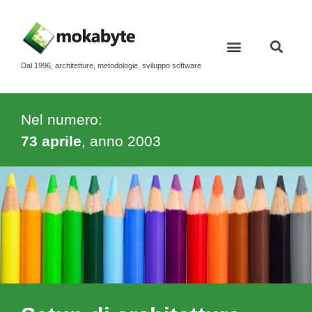
Dal 1996, architetture, metodologie, sviluppo software
Contatti e newsletter
Nel numero:
73 aprile
, anno
2003