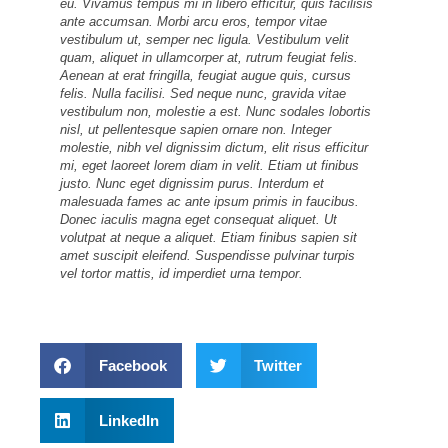
eu. Vivamus tempus mi in libero efficitur, quis facilisis
ante accumsan. Morbi arcu eros, tempor vitae
vestibulum ut, semper nec ligula. Vestibulum velit
quam, aliquet in ullamcorper at, rutrum feugiat felis.
Aenean at erat fringilla, feugiat augue quis, cursus
felis. Nulla facilisi. Sed neque nunc, gravida vitae
vestibulum non, molestie a est. Nunc sodales lobortis
nisl, ut pellentesque sapien ornare non. Integer
molestie, nibh vel dignissim dictum, elit risus efficitur
mi, eget laoreet lorem diam in velit. Etiam ut finibus
justo. Nunc eget dignissim purus. Interdum et
malesuada fames ac ante ipsum primis in faucibus.
Donec iaculis magna eget consequat aliquet. Ut
volutpat at neque a aliquet. Etiam finibus sapien sit
amet suscipit eleifend. Suspendisse pulvinar turpis
vel tortor mattis, id imperdiet urna tempor.
Facebook
Twitter
LinkedIn