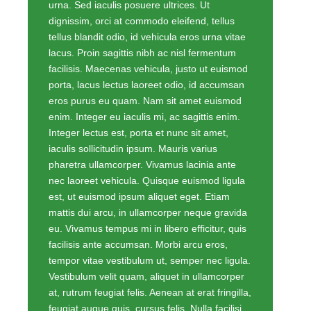
urna. Sed iaculis posuere ultrices. Ut
dignissim, orci at commodo eleifend, tellus
tellus blandit odio, id vehicula eros urna vitae
lacus. Proin sagittis nibh ac nisl fermentum
facilisis. Maecenas vehicula, justo ut euismod
porta, lacus lectus laoreet odio, id accumsan
eros purus eu quam. Nam sit amet euismod
enim. Integer eu iaculis mi, ac sagittis enim.
Integer lectus est, porta et nunc sit amet,
iaculis sollicitudin ipsum. Mauris varius
pharetra ullamcorper. Vivamus lacinia ante
nec laoreet vehicula. Quisque euismod ligula
est, ut euismod ipsum aliquet eget. Etiam
mattis dui arcu, in ullamcorper neque gravida
eu. Vivamus tempus mi in libero efficitur, quis
facilisis ante accumsan. Morbi arcu eros,
tempor vitae vestibulum ut, semper nec ligula.
Vestibulum velit quam, aliquet in ullamcorper
at, rutrum feugiat felis. Aenean at erat fringilla,
feugiat augue quis, cursus felis. Nulla facilisi.