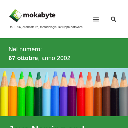
Dal 1996, architetture, metodologie, sviluppo software
Contatti e newsletter
Nel numero:
67 ottobre
, anno
2002