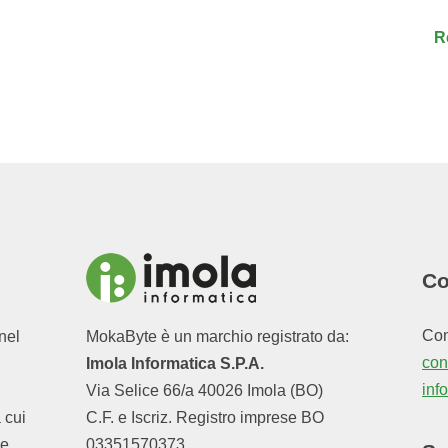
R
Co
Con
nel
MokaByte è un marchio registrato da:
cont
Imola Informatica S.P.A.
inf
Via Selice 66/a 40026 Imola (BO)
a cui
C.F. e Iscriz. Registro imprese BO
e,
03351570373