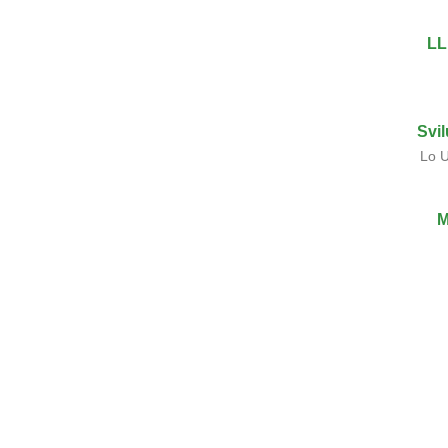
LL
Svi
Lo U
M