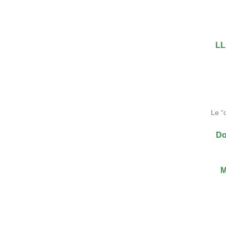
LL
Le “
Do
M