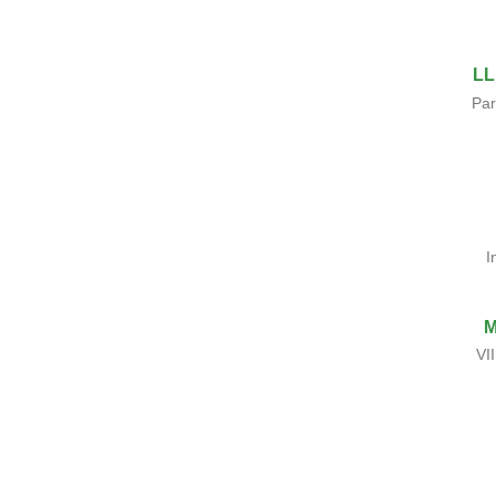
LL
Par
I
M
VI