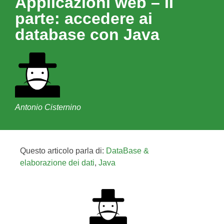
Applicazioni web – II
parte: accedere ai
database con Java
Antonio Cisternino
Questo articolo parla di:
DataBase &
elaborazione dei dati
,
Java