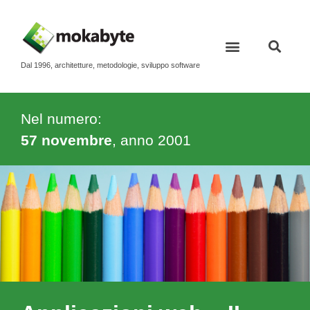
Dal 1996, architetture, metodologie, sviluppo software
Contatti e newsletter
Nel numero:
57 novembre
, anno
2001