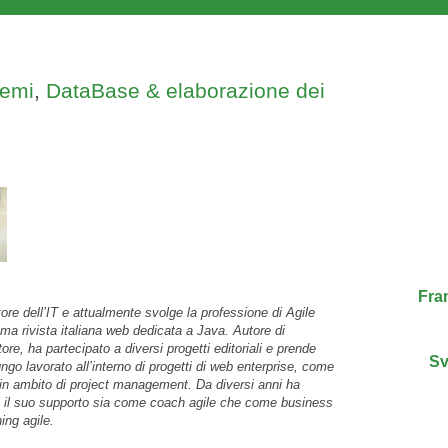
temi
,
DataBase & elaborazione dei
Fra
ore dell’IT e attualmente svolge la professione di Agile
ima rivista italiana web dedicata a Java. Autore di
ore, ha partecipato a diversi progetti editoriali e prende
Sv
go lavorato all’interno di progetti di web enterprise, come
 in ambito di project management. Da diversi anni ha
ni il suo supporto sia come coach agile che come business
ing agile.