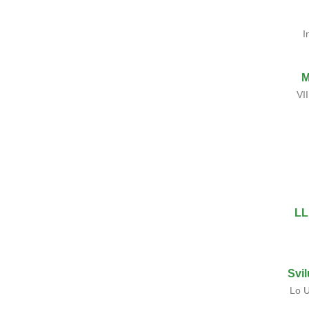
I
M
VI
LL
Svi
Lo U