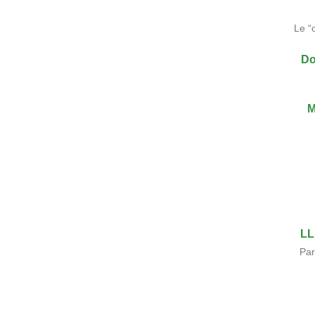
Le “
Do
M
LL
Par