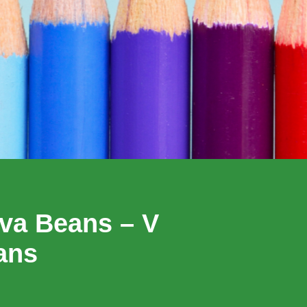
ava Beans – V
ans