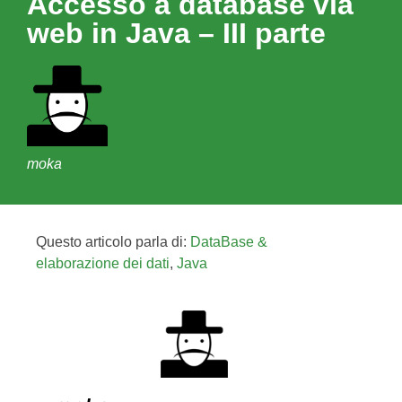
Accesso a database via
web in Java – III parte
moka
Questo articolo parla di:
DataBase &
elaborazione dei dati
,
Java