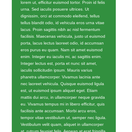
lorem ut, efficitur euismod tortor. Proin id felis
urna. Sed iaculis posuere ultrices. Ut
dignissim, orci at commodo eleifend, tellus
tellus blandit odio, id vehicula eros urna vitae
lacus. Proin sagittis nibh ac nisl fermentum
facilisis. Maecenas vehicula, justo ut euismod
porta, lacus lectus laoreet odio, id accumsan
eros purus eu quam. Nam sit amet euismod
enim. Integer eu iaculis mi, ac sagittis enim.
Integer lectus est, porta et nunc sit amet,
iaculis sollicitudin ipsum. Mauris varius
pharetra ullamcorper. Vivamus lacinia ante
nec laoreet vehicula. Quisque euismod ligula
est, ut euismod ipsum aliquet eget. Etiam
mattis dui arcu, in ullamcorper neque gravida
eu. Vivamus tempus mi in libero efficitur, quis
facilisis ante accumsan. Morbi arcu eros,
tempor vitae vestibulum ut, semper nec ligula.
Vestibulum velit quam, aliquet in ullamcorper
at, rutrum feugiat felis. Aenean at erat fringilla,