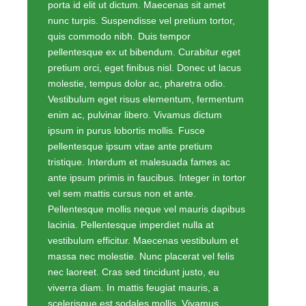
porta id elit ut dictum. Maecenas sit amet
nunc turpis. Suspendisse vel pretium tortor,
quis commodo nibh. Duis tempor
pellentesque ex ut bibendum. Curabitur eget
pretium orci, eget finibus nisl. Donec ut lacus
molestie, tempus dolor ac, pharetra odio.
Vestibulum eget risus elementum, fermentum
enim ac, pulvinar libero. Vivamus dictum
ipsum in purus lobortis mollis. Fusce
pellentesque ipsum vitae ante pretium
tristique. Interdum et malesuada fames ac
ante ipsum primis in faucibus. Integer in tortor
vel sem mattis cursus non et ante.
Pellentesque mollis neque vel mauris dapibus
lacinia. Pellentesque imperdiet nulla at
vestibulum efficitur. Maecenas vestibulum et
massa nec molestie. Nunc placerat vel felis
nec laoreet. Cras sed tincidunt justo, eu
viverra diam. In mattis feugiat mauris, a
scelerisque est sodales mollis. Vivamus