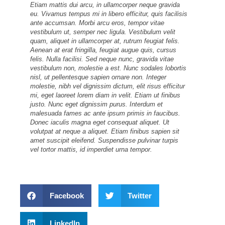
Etiam mattis dui arcu, in ullamcorper neque gravida
eu. Vivamus tempus mi in libero efficitur, quis facilisis
ante accumsan. Morbi arcu eros, tempor vitae
vestibulum ut, semper nec ligula. Vestibulum velit
quam, aliquet in ullamcorper at, rutrum feugiat felis.
Aenean at erat fringilla, feugiat augue quis, cursus
felis. Nulla facilisi. Sed neque nunc, gravida vitae
vestibulum non, molestie a est. Nunc sodales lobortis
nisl, ut pellentesque sapien ornare non. Integer
molestie, nibh vel dignissim dictum, elit risus efficitur
mi, eget laoreet lorem diam in velit. Etiam ut finibus
justo. Nunc eget dignissim purus. Interdum et
malesuada fames ac ante ipsum primis in faucibus.
Donec iaculis magna eget consequat aliquet. Ut
volutpat at neque a aliquet. Etiam finibus sapien sit
amet suscipit eleifend. Suspendisse pulvinar turpis
vel tortor mattis, id imperdiet urna tempor.
Facebook
Twitter
LinkedIn