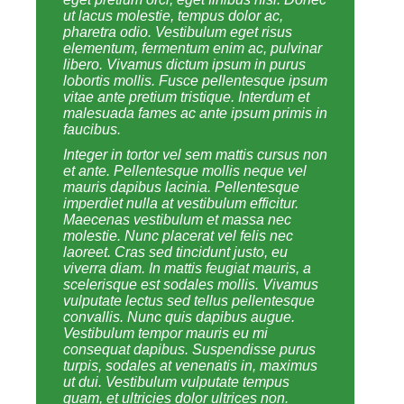
ut lacus molestie, tempus dolor ac,
pharetra odio. Vestibulum eget risus
elementum, fermentum enim ac, pulvinar
libero. Vivamus dictum ipsum in purus
lobortis mollis. Fusce pellentesque ipsum
vitae ante pretium tristique. Interdum et
malesuada fames ac ante ipsum primis in
faucibus.
Integer in tortor vel sem mattis cursus non
et ante. Pellentesque mollis neque vel
mauris dapibus lacinia. Pellentesque
imperdiet nulla at vestibulum efficitur.
Maecenas vestibulum et massa nec
molestie. Nunc placerat vel felis nec
laoreet. Cras sed tincidunt justo, eu
viverra diam. In mattis feugiat mauris, a
scelerisque est sodales mollis. Vivamus
vulputate lectus sed tellus pellentesque
convallis. Nunc quis dapibus augue.
Vestibulum tempor mauris eu mi
consequat dapibus. Suspendisse purus
turpis, sodales at venenatis in, maximus
ut dui. Vestibulum vulputate tempus
quam, et ultricies dolor ultrices non.