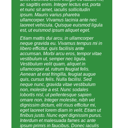
ac sagittis enim. Integer lectus est, porta
et nunc sit amet, iaculis sollicitudin
ipsum. Mauris varius pharetra
ullamcorper. Vivamus lacinia ante nec
laoreet vehicula. Quisque euismod ligula
est, ut euismod ipsum aliquet eget.
Etiam mattis dui arcu, in ullamcorper
neque gravida eu. Vivamus tempus mi in
libero efficitur, quis facilisis ante
accumsan. Morbi arcu eros, tempor vitae
vestibulum ut, semper nec ligula.
Vestibulum velit quam, aliquet in
ullamcorper at, rutrum feugiat felis.
Aenean at erat fringilla, feugiat augue
quis, cursus felis. Nulla facilisi. Sed
neque nunc, gravida vitae vestibulum
non, molestie a est. Nunc sodales
lobortis nisl, ut pellentesque sapien
ornare non. Integer molestie, nibh vel
dignissim dictum, elit risus efficitur mi,
eget laoreet lorem diam in velit. Etiam ut
finibus justo. Nunc eget dignissim purus.
Interdum et malesuada fames ac ante
ipsum primis in faucibus. Donec iaculis