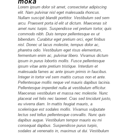
moka
Lorem ipsum dolor sit amet, consectetur adipiscing
elit. Nam pulvinar nisl eget malesuada rhoncus.
Nullam suscipit blandit porttitor. Vestibulum sed sem
arcu. Praesent porta id elit ut dictum. Maecenas sit
amet nunc turpis. Suspendisse vel pretium tortor, quis
commodo nibh. Duis tempor pellentesque ex ut
bibendum. Curabitur eget pretium orci, eget finibus
nisl. Donec ut lacus molestie, tempus dolor ac,
pharetra odio. Vestibulum eget risus elementum,
fermentum enim ac, pulvinar libero. Vivamus dictum
ipsum in purus lobortis mollis. Fusce pellentesque
ipsum vitae ante pretium tristique. Interdum et
malesuada fames ac ante ipsum primis in faucibus.
Integer in tortor vel sem mattis cursus non et ante.
Pellentesque mollis neque vel mauris dapibus lacinia.
Pellentesque imperdiet nulla at vestibulum efficitur.
Maecenas vestibulum et massa nec molestie. Nunc
placerat vel felis nec laoreet. Cras sed tincidunt justo,
eu viverra diam. In mattis feugiat mauris, a
scelerisque est sodales mollis. Vivamus vulputate
lectus sed tellus pellentesque convallis. Nunc quis
dapibus augue. Vestibulum tempor mauris eu mi
consequat dapibus. Suspendisse purus turpis,
sodales at venenatis in, maximus ut dui. Vestibulum