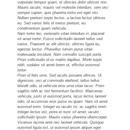
vulputate tempus quam, et ultricies dolor ultrices non.
Mauris iaculis, mauris vel molestie interdum, sem orci
semper sapien, quis pharetra tortor est eget nisi.
Nullam pretium turpis lectus, a lacinia lectus ultrices
eu. Sed varius felis id metus pretium, eu
condimentum quam vehicula.
Nam tortor leo, venenatis vitae interdum in, placerat
sit amet tortor. Fusce sollicitudin laoreet tellus sed
varius. Praesent ac elit ultrices, ultrices ligula eu,
egestas lectus. Phasellus rutrum purus vitae
malesuada tincidunt. Nam convallis suscipit porta.
Proin sollicitudin id ex mattis dapibus. Morbi turpis
nibh, sodales sit amet lorem ut, efficitur euismod
tortor.
Proin id felis urna. Sed iaculis posuere ultrices. Ut
dignissim, orci at commodo eleifend, tellus tellus
blandit odio, id vehicula eros urna vitae lacus. Proin
sagittis nibh ac nisl fermentum facilisis. Maecenas
vehicula, justo ut euismod porta, lacus lectus laoreet
odio, id accumsan eros purus eu quam. Nam sit amet
euismod enim. Integer eu iaculis mi, ac sagittis enim.
Integer lectus est, porta et nunc sit amet, iaculis
sollicitudin ipsum. Mauris varius pharetra ullamcorper.
Vivamus lacinia ante nec laoreet vehicula. Quisque
euismod ligula est, ut euismod ipsum aliquet eget.