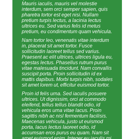
Mauris iaculis, mauris vel molestie
interdum, sem orci semper sapien, quis
pharetra tortor est eget nisi. Nullam
pretium turpis lectus, a lacinia lectus
ultrices eu. Sed varius felis id metus
pretium, eu condimentum quam vehicula.
Nam tortor leo, venenatis vitae interdum
in, placerat sit amet tortor. Fusce
sollicitudin laoreet tellus sed varius.
Praesent ac elit ultrices, ultrices ligula eu,
egestas lectus. Phasellus rutrum purus
vitae malesuada tincidunt. Nam convallis
suscipit porta. Proin sollicitudin id ex
mattis dapibus. Morbi turpis nibh, sodales
sit amet lorem ut, efficitur euismod tortor.
Proin id felis urna. Sed iaculis posuere
ultrices. Ut dignissim, orci at commodo
eleifend, tellus tellus blandit odio, id
vehicula eros urna vitae lacus. Proin
sagittis nibh ac nisl fermentum facilisis.
Maecenas vehicula, justo ut euismod
porta, lacus lectus laoreet odio, id
accumsan eros purus eu quam. Nam sit
amet euismod enim. Integer eu iaculis mi,