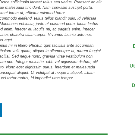
usce sollicitudin laoreet tellus sed varius. Praesent ac elit
itae malesuada tincidunt. Nam convallis suscipit porta.
amet lorem ut, efficitur euismod tortor.
 commodo eleifend, tellus tellus blandit odio, id vehicula
s. Maecenas vehicula, justo ut euismod porta, lacus lectus
enim. Integer eu iaculis mi, ac sagittis enim. Integer
 varius pharetra ullamcorper. Vivamus lacinia ante nec
et eget.
s mi in libero efficitur, quis facilisis ante accumsan.
bulum velit quam, aliquet in ullamcorper at, rutrum feugiat
a facilisi. Sed neque nunc, gravida vitae vestibulum non,
are non. Integer molestie, nibh vel dignissim dictum, elit
Ut
 justo. Nunc eget dignissim purus. Interdum et malesuada
nsequat aliquet. Ut volutpat at neque a aliquet. Etiam
vel tortor mattis, id imperdiet urna tempor.
D