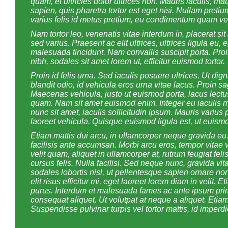
quam, et ultricies dolor ultrices non. Mauris iaculis, m
sapien, quis pharetra tortor est eget nisi. Nullam pretium
varius felis id metus pretium, eu condimentum quam ve
Nam tortor leo, venenatis vitae interdum in, placerat sit 
sed varius. Praesent ac elit ultrices, ultrices ligula eu
malesuada tincidunt. Nam convallis suscipit porta. Proin
nibh, sodales sit amet lorem ut, efficitur euismod tortor.
Proin id felis urna. Sed iaculis posuere ultrices. Ut dig
blandit odio, id vehicula eros urna vitae lacus. Proin sag
Maecenas vehicula, justo ut euismod porta, lacus lectu
quam. Nam sit amet euismod enim. Integer eu iaculis mi, 
nunc sit amet, iaculis sollicitudin ipsum. Mauris variu
laoreet vehicula. Quisque euismod ligula est, ut euism
Etiam mattis dui arcu, in ullamcorper neque gravida eu. 
facilisis ante accumsan. Morbi arcu eros, tempor vitae 
velit quam, aliquet in ullamcorper at, rutrum feugiat feli
cursus felis. Nulla facilisi. Sed neque nunc, gravida vi
sodales lobortis nisl, ut pellentesque sapien ornare non
elit risus efficitur mi, eget laoreet lorem diam in velit. 
purus. Interdum et malesuada fames ac ante ipsum pri
consequat aliquet. Ut volutpat at neque a aliquet. Etiam
Suspendisse pulvinar turpis vel tortor mattis, id imperd