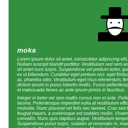
moka
Lorem ipsum dolor sit amet, consectetur adipiscing eli
Nullam suscipit blandit porttitor. Vestibulum sed sem a
sit amet nunc turpis. Suspendisse vel pretium tortor, 
ex ut bibendum. Curabitur eget pretium orci, eget finib
ac, pharetra odio. Vestibulum eget risus elementum, f
dictum ipsum in purus lobortis mollis. Fusce pellentesq
et malesuada fames ac ante ipsum primis in faucibus.
Integer in tortor vel sem mattis cursus non et ante. Pe
lacinia. Pellentesque imperdiet nulla at vestibulum ef
molestie. Nunc placerat vel felis nec laoreet. Cras sed t
feugiat mauris, a scelerisque est sodales mollis. Vivam
convallis. Nunc quis dapibus augue. Vestibulum tempo
Suspendisse purus turpis, sodales at venenatis in, ma