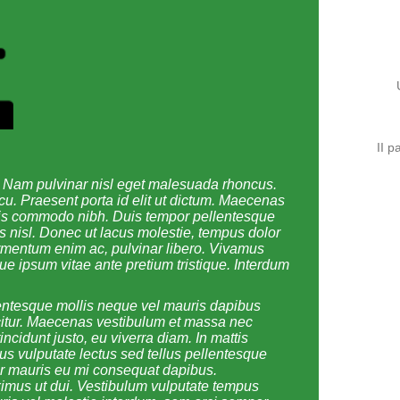
II p
t. Nam pulvinar nisl eget malesuada rhoncus.
rcu. Praesent porta id elit ut dictum. Maecenas
quis commodo nibh. Duis tempor pellentesque
us nisl. Donec ut lacus molestie, tempus dolor
ermentum enim ac, pulvinar libero. Vivamus
ue ipsum vitae ante pretium tristique. Interdum
llentesque mollis neque vel mauris dapibus
ficitur. Maecenas vestibulum et massa nec
incidunt justo, eu viverra diam. In mattis
us vulputate lectus sed tellus pellentesque
r mauris eu mi consequat dapibus.
ximus ut dui. Vestibulum vulputate tempus