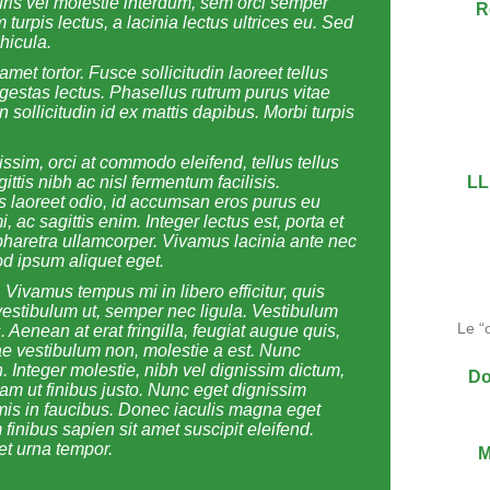
auris vel molestie interdum, sem orci semper
R
 turpis lectus, a lacinia lectus ultrices eu. Sed
hicula.
amet tortor. Fusce sollicitudin laoreet tellus
, egestas lectus. Phasellus rutrum purus vitae
 sollicitudin id ex mattis dapibus. Morbi turpis
nissim, orci at commodo eleifend, tellus tellus
ittis nibh ac nisl fermentum facilisis.
LL
s laoreet odio, id accumsan eros purus eu
ac sagittis enim. Integer lectus est, porta et
s pharetra ullamcorper. Vivamus lacinia ante nec
od ipsum aliquet eget.
Vivamus tempus mi in libero efficitur, quis
vestibulum ut, semper nec ligula. Vestibulum
Le “
s. Aenean at erat fringilla, feugiat augue quis,
tae vestibulum non, molestie a est. Nunc
. Integer molestie, nibh vel dignissim dictum,
Do
Etiam ut finibus justo. Nunc eget dignissim
mis in faucibus. Donec iaculis magna eget
 finibus sapien sit amet suscipit eleifend.
iet urna tempor.
M