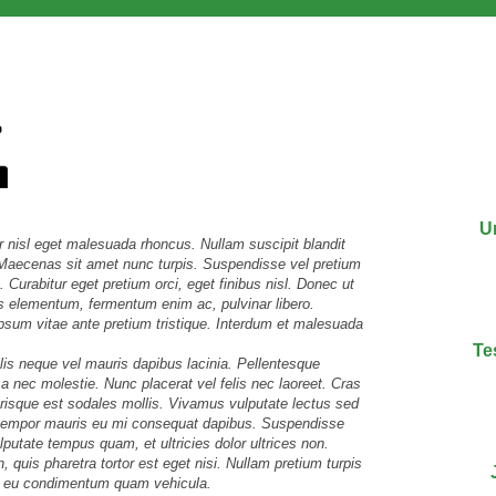
U
r nisl eget malesuada rhoncus. Nullam suscipit blandit
. Maecenas sit amet nunc turpis. Suspendisse vel pretium
Curabitur eget pretium orci, eget finibus nisl. Donec ut
us elementum, fermentum enim ac, pulvinar libero.
psum vitae ante pretium tristique. Interdum et malesuada
Te
llis neque vel mauris dapibus lacinia. Pellentesque
a nec molestie. Nunc placerat vel felis nec laoreet. Cras
lerisque est sodales mollis. Vivamus vulputate lectus sed
m tempor mauris eu mi consequat dapibus. Suspendisse
putate tempus quam, et ultricies dolor ultrices non.
 quis pharetra tortor est eget nisi. Nullam pretium turpis
ium, eu condimentum quam vehicula.