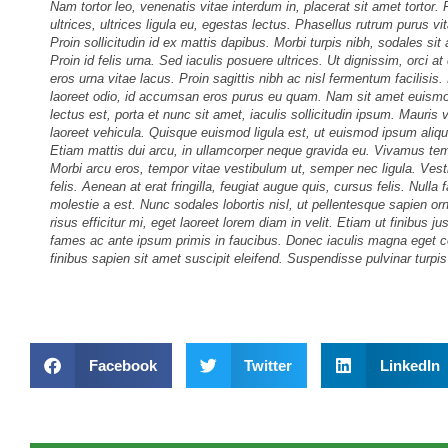
Nam tortor leo, venenatis vitae interdum in, placerat sit amet tortor. F
ultrices, ultrices ligula eu, egestas lectus. Phasellus rutrum purus v
Proin sollicitudin id ex mattis dapibus. Morbi turpis nibh, sodales sit 
Proin id felis urna. Sed iaculis posuere ultrices. Ut dignissim, orci at
eros urna vitae lacus. Proin sagittis nibh ac nisl fermentum facilisi
laoreet odio, id accumsan eros purus eu quam. Nam sit amet euismod 
lectus est, porta et nunc sit amet, iaculis sollicitudin ipsum. Mauris
laoreet vehicula. Quisque euismod ligula est, ut euismod ipsum aliqu
Etiam mattis dui arcu, in ullamcorper neque gravida eu. Vivamus tempu
Morbi arcu eros, tempor vitae vestibulum ut, semper nec ligula. Vesti
felis. Aenean at erat fringilla, feugiat augue quis, cursus felis. Null
molestie a est. Nunc sodales lobortis nisl, ut pellentesque sapien orn
risus efficitur mi, eget laoreet lorem diam in velit. Etiam ut finibus
fames ac ante ipsum primis in faucibus. Donec iaculis magna eget co
finibus sapien sit amet suscipit eleifend. Suspendisse pulvinar turpis 
Facebook
Twitter
LinkedIn