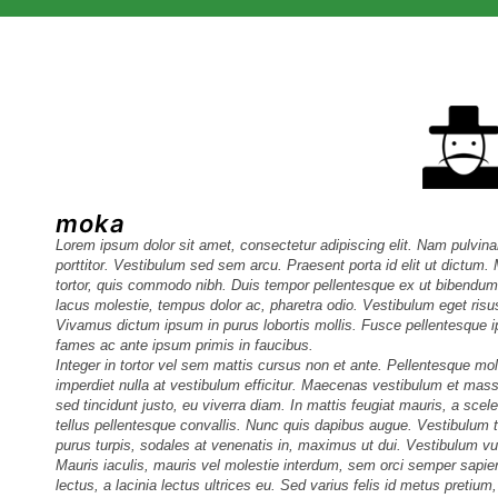
moka
Lorem ipsum dolor sit amet, consectetur adipiscing elit. Nam pulvina
porttitor. Vestibulum sed sem arcu. Praesent porta id elit ut dictum
tortor, quis commodo nibh. Duis tempor pellentesque ex ut bibendum. 
lacus molestie, tempus dolor ac, pharetra odio. Vestibulum eget ris
Vivamus dictum ipsum in purus lobortis mollis. Fusce pellentesque i
fames ac ante ipsum primis in faucibus.
Integer in tortor vel sem mattis cursus non et ante. Pellentesque mo
imperdiet nulla at vestibulum efficitur. Maecenas vestibulum et mass
sed tincidunt justo, eu viverra diam. In mattis feugiat mauris, a sce
tellus pellentesque convallis. Nunc quis dapibus augue. Vestibulu
purus turpis, sodales at venenatis in, maximus ut dui. Vestibulum vul
Mauris iaculis, mauris vel molestie interdum, sem orci semper sapien,
lectus, a lacinia lectus ultrices eu. Sed varius felis id metus pret