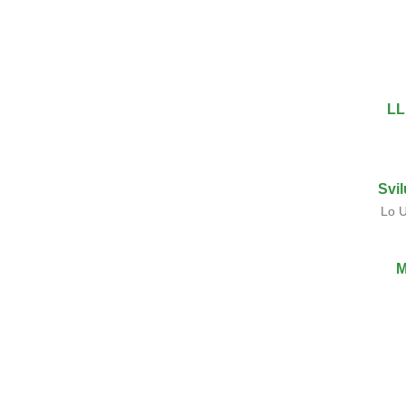
LL
Svi
Lo U
M