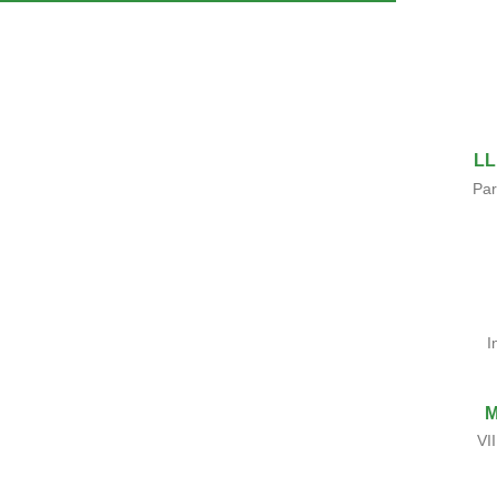
LL
Par
I
M
VI