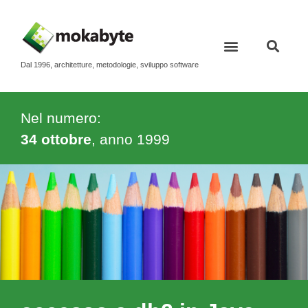
Dal 1996, architetture, metodologie, sviluppo software
Contatti e newsletter
Nel numero:
34 ottobre
, anno
1999