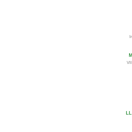
I
M
VI
LL