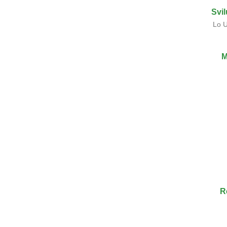
Svi
Lo U
M
R