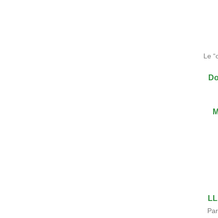
Le “
Do
M
LL
Par