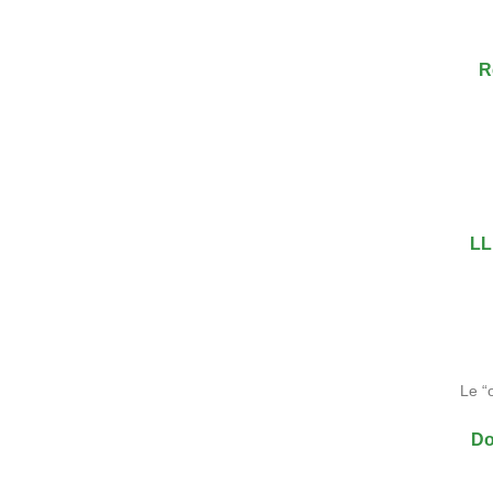
R
LL
Le “
Do