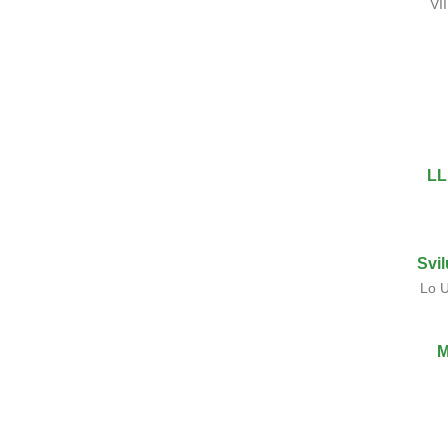
VI
LL
Svi
Lo U
M