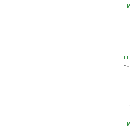
M
LL
Par
I
M