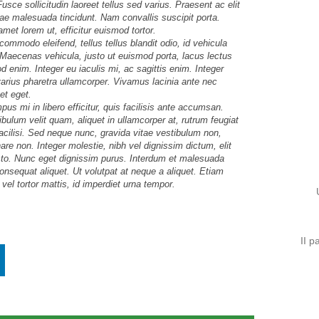
usce sollicitudin laoreet tellus sed varius. Praesent ac elit
itae malesuada tincidunt. Nam convallis suscipit porta.
amet lorem ut, efficitur euismod tortor.
 commodo eleifend, tellus tellus blandit odio, id vehicula
s. Maecenas vehicula, justo ut euismod porta, lacus lectus
enim. Integer eu iaculis mi, ac sagittis enim. Integer
 varius pharetra ullamcorper. Vivamus lacinia ante nec
et eget.
s mi in libero efficitur, quis facilisis ante accumsan.
bulum velit quam, aliquet in ullamcorper at, rutrum feugiat
a facilisi. Sed neque nunc, gravida vitae vestibulum non,
are non. Integer molestie, nibh vel dignissim dictum, elit
 justo. Nunc eget dignissim purus. Interdum et malesuada
nsequat aliquet. Ut volutpat at neque a aliquet. Etiam
vel tortor mattis, id imperdiet urna tempor.
II p