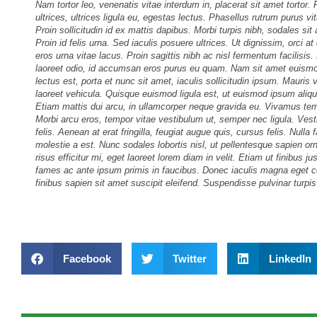
Nam tortor leo, venenatis vitae interdum in, placerat sit amet tortor. F
ultrices, ultrices ligula eu, egestas lectus. Phasellus rutrum purus v
Proin sollicitudin id ex mattis dapibus. Morbi turpis nibh, sodales sit 
Proin id felis urna. Sed iaculis posuere ultrices. Ut dignissim, orci at
eros urna vitae lacus. Proin sagittis nibh ac nisl fermentum facilisi
laoreet odio, id accumsan eros purus eu quam. Nam sit amet euismod 
lectus est, porta et nunc sit amet, iaculis sollicitudin ipsum. Mauris
laoreet vehicula. Quisque euismod ligula est, ut euismod ipsum aliqu
Etiam mattis dui arcu, in ullamcorper neque gravida eu. Vivamus tempu
Morbi arcu eros, tempor vitae vestibulum ut, semper nec ligula. Vesti
felis. Aenean at erat fringilla, feugiat augue quis, cursus felis. Null
molestie a est. Nunc sodales lobortis nisl, ut pellentesque sapien orn
risus efficitur mi, eget laoreet lorem diam in velit. Etiam ut finibus
fames ac ante ipsum primis in faucibus. Donec iaculis magna eget co
finibus sapien sit amet suscipit eleifend. Suspendisse pulvinar turpis 
Facebook
Twitter
LinkedIn