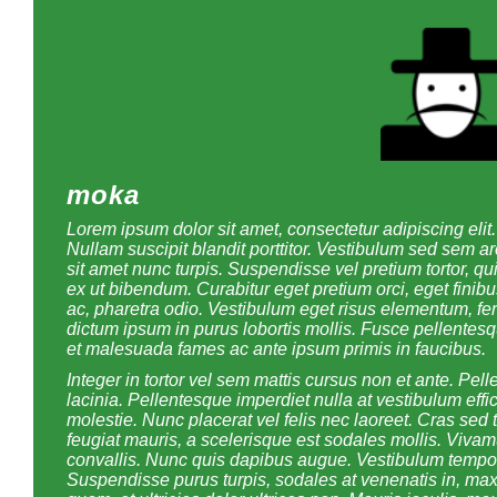
moka
Lorem ipsum dolor sit amet, consectetur adipiscing eli
Nullam suscipit blandit porttitor. Vestibulum sed sem a
sit amet nunc turpis. Suspendisse vel pretium tortor, 
ex ut bibendum. Curabitur eget pretium orci, eget finib
ac, pharetra odio. Vestibulum eget risus elementum, f
dictum ipsum in purus lobortis mollis. Fusce pellentesq
et malesuada fames ac ante ipsum primis in faucibus.
Integer in tortor vel sem mattis cursus non et ante. Pe
lacinia. Pellentesque imperdiet nulla at vestibulum ef
molestie. Nunc placerat vel felis nec laoreet. Cras sed t
feugiat mauris, a scelerisque est sodales mollis. Vivam
convallis. Nunc quis dapibus augue. Vestibulum tempo
Suspendisse purus turpis, sodales at venenatis in, ma