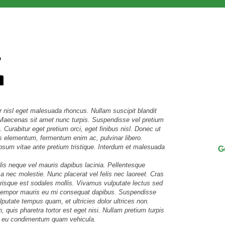
r nisl eget malesuada rhoncus. Nullam suscipit blandit
. Maecenas sit amet nunc turpis. Suspendisse vel pretium
Curabitur eget pretium orci, eget finibus nisl. Donec ut
us elementum, fermentum enim ac, pulvinar libero.
psum vitae ante pretium tristique. Interdum et malesuada
G
llis neque vel mauris dapibus lacinia. Pellentesque
a nec molestie. Nunc placerat vel felis nec laoreet. Cras
lerisque est sodales mollis. Vivamus vulputate lectus sed
m tempor mauris eu mi consequat dapibus. Suspendisse
putate tempus quam, et ultricies dolor ultrices non.
 quis pharetra tortor est eget nisi. Nullam pretium turpis
ium, eu condimentum quam vehicula.