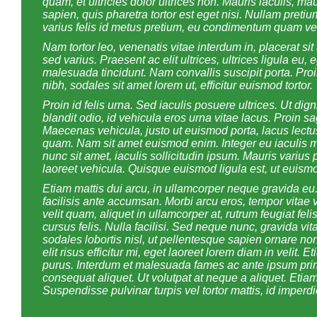
quam, et ultricies dolor ultrices non. Mauris iaculis, m
sapien, quis pharetra tortor est eget nisi. Nullam pretium
varius felis id metus pretium, eu condimentum quam ve
Nam tortor leo, venenatis vitae interdum in, placerat sit 
sed varius. Praesent ac elit ultrices, ultrices ligula eu
malesuada tincidunt. Nam convallis suscipit porta. Proin
nibh, sodales sit amet lorem ut, efficitur euismod tortor.
Proin id felis urna. Sed iaculis posuere ultrices. Ut dig
blandit odio, id vehicula eros urna vitae lacus. Proin sag
Maecenas vehicula, justo ut euismod porta, lacus lectu
quam. Nam sit amet euismod enim. Integer eu iaculis mi, 
nunc sit amet, iaculis sollicitudin ipsum. Mauris variu
laoreet vehicula. Quisque euismod ligula est, ut euism
Etiam mattis dui arcu, in ullamcorper neque gravida eu. 
facilisis ante accumsan. Morbi arcu eros, tempor vitae 
velit quam, aliquet in ullamcorper at, rutrum feugiat feli
cursus felis. Nulla facilisi. Sed neque nunc, gravida vi
sodales lobortis nisl, ut pellentesque sapien ornare non
elit risus efficitur mi, eget laoreet lorem diam in velit. 
purus. Interdum et malesuada fames ac ante ipsum pri
consequat aliquet. Ut volutpat at neque a aliquet. Etiam
Suspendisse pulvinar turpis vel tortor mattis, id imperd