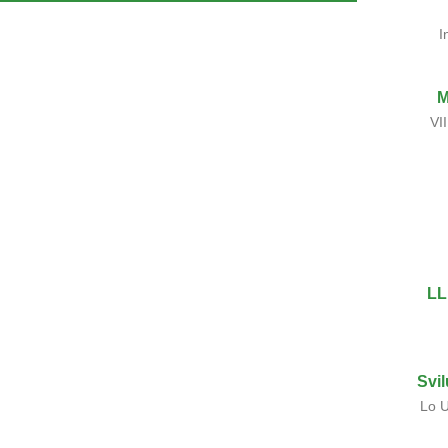
I
M
VI
LL
Svi
Lo U