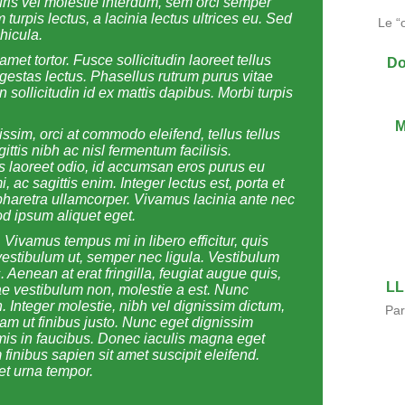
auris vel molestie interdum, sem orci semper
 turpis lectus, a lacinia lectus ultrices eu. Sed
Le “
hicula.
amet tortor. Fusce sollicitudin laoreet tellus
Do
, egestas lectus. Phasellus rutrum purus vitae
 sollicitudin id ex mattis dapibus. Morbi turpis
M
nissim, orci at commodo eleifend, tellus tellus
ittis nibh ac nisl fermentum facilisis.
s laoreet odio, id accumsan eros purus eu
ac sagittis enim. Integer lectus est, porta et
s pharetra ullamcorper. Vivamus lacinia ante nec
od ipsum aliquet eget.
Vivamus tempus mi in libero efficitur, quis
vestibulum ut, semper nec ligula. Vestibulum
s. Aenean at erat fringilla, feugiat augue quis,
LL
tae vestibulum non, molestie a est. Nunc
. Integer molestie, nibh vel dignissim dictum,
Par
Etiam ut finibus justo. Nunc eget dignissim
mis in faucibus. Donec iaculis magna eget
 finibus sapien sit amet suscipit eleifend.
iet urna tempor.