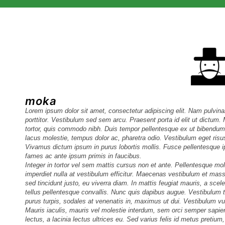
moka
Lorem ipsum dolor sit amet, consectetur adipiscing elit. Nam pulvina
porttitor. Vestibulum sed sem arcu. Praesent porta id elit ut dictum
tortor, quis commodo nibh. Duis tempor pellentesque ex ut bibendum. 
lacus molestie, tempus dolor ac, pharetra odio. Vestibulum eget ris
Vivamus dictum ipsum in purus lobortis mollis. Fusce pellentesque i
fames ac ante ipsum primis in faucibus.
Integer in tortor vel sem mattis cursus non et ante. Pellentesque mo
imperdiet nulla at vestibulum efficitur. Maecenas vestibulum et mass
sed tincidunt justo, eu viverra diam. In mattis feugiat mauris, a sce
tellus pellentesque convallis. Nunc quis dapibus augue. Vestibulu
purus turpis, sodales at venenatis in, maximus ut dui. Vestibulum vul
Mauris iaculis, mauris vel molestie interdum, sem orci semper sapien,
lectus, a lacinia lectus ultrices eu. Sed varius felis id metus pret