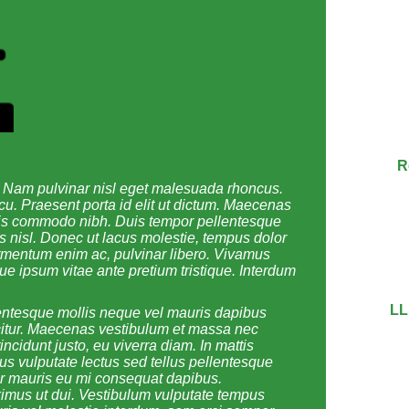
R
t. Nam pulvinar nisl eget malesuada rhoncus.
rcu. Praesent porta id elit ut dictum. Maecenas
quis commodo nibh. Duis tempor pellentesque
us nisl. Donec ut lacus molestie, tempus dolor
ermentum enim ac, pulvinar libero. Vivamus
ue ipsum vitae ante pretium tristique. Interdum
LL
llentesque mollis neque vel mauris dapibus
ficitur. Maecenas vestibulum et massa nec
incidunt justo, eu viverra diam. In mattis
us vulputate lectus sed tellus pellentesque
r mauris eu mi consequat dapibus.
ximus ut dui. Vestibulum vulputate tempus