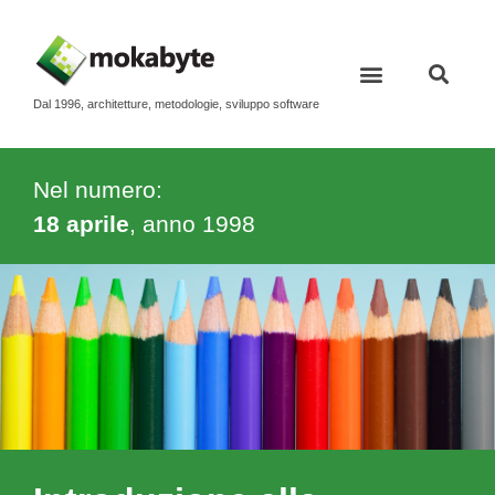
Dal 1996, architetture, metodologie, sviluppo software
Contatti e newsletter
Nel numero:
18 aprile
, anno
1998