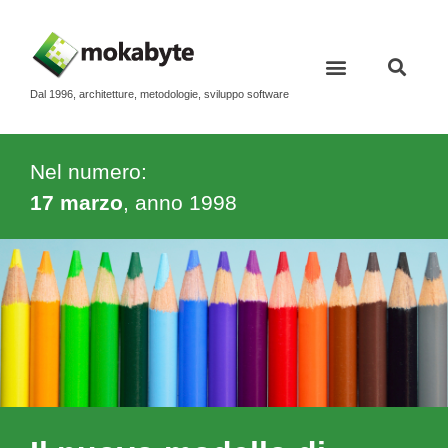
Dal 1996, architetture, metodologie, sviluppo software
Contatti e newsletter
Nel numero:
17 marzo
, anno
1998