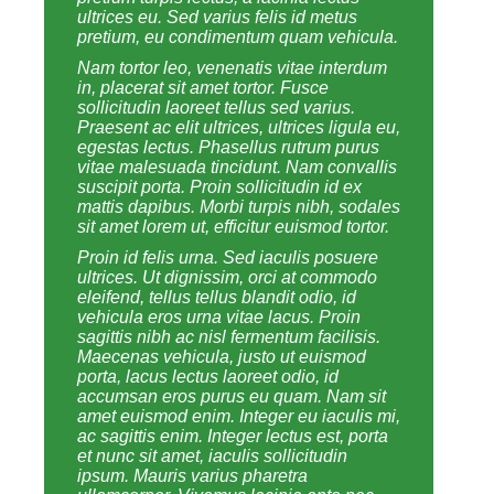
ultrices eu. Sed varius felis id metus
pretium, eu condimentum quam vehicula.
Nam tortor leo, venenatis vitae interdum
in, placerat sit amet tortor. Fusce
sollicitudin laoreet tellus sed varius.
Praesent ac elit ultrices, ultrices ligula eu,
egestas lectus. Phasellus rutrum purus
vitae malesuada tincidunt. Nam convallis
suscipit porta. Proin sollicitudin id ex
mattis dapibus. Morbi turpis nibh, sodales
sit amet lorem ut, efficitur euismod tortor.
Proin id felis urna. Sed iaculis posuere
ultrices. Ut dignissim, orci at commodo
eleifend, tellus tellus blandit odio, id
vehicula eros urna vitae lacus. Proin
sagittis nibh ac nisl fermentum facilisis.
Maecenas vehicula, justo ut euismod
porta, lacus lectus laoreet odio, id
accumsan eros purus eu quam. Nam sit
amet euismod enim. Integer eu iaculis mi,
ac sagittis enim. Integer lectus est, porta
et nunc sit amet, iaculis sollicitudin
ipsum. Mauris varius pharetra