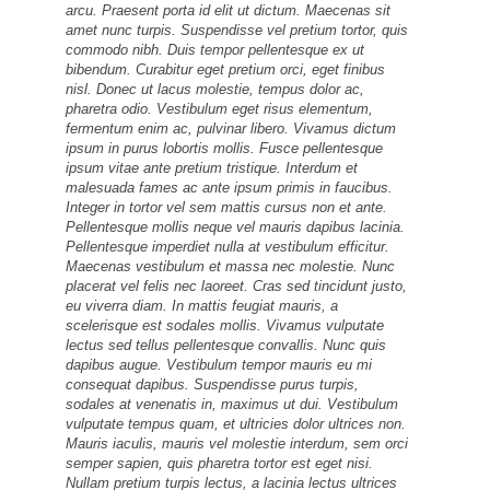
arcu. Praesent porta id elit ut dictum. Maecenas sit
amet nunc turpis. Suspendisse vel pretium tortor, quis
commodo nibh. Duis tempor pellentesque ex ut
bibendum. Curabitur eget pretium orci, eget finibus
nisl. Donec ut lacus molestie, tempus dolor ac,
pharetra odio. Vestibulum eget risus elementum,
fermentum enim ac, pulvinar libero. Vivamus dictum
ipsum in purus lobortis mollis. Fusce pellentesque
ipsum vitae ante pretium tristique. Interdum et
malesuada fames ac ante ipsum primis in faucibus.
Integer in tortor vel sem mattis cursus non et ante.
Pellentesque mollis neque vel mauris dapibus lacinia.
Pellentesque imperdiet nulla at vestibulum efficitur.
Maecenas vestibulum et massa nec molestie. Nunc
placerat vel felis nec laoreet. Cras sed tincidunt justo,
eu viverra diam. In mattis feugiat mauris, a
scelerisque est sodales mollis. Vivamus vulputate
lectus sed tellus pellentesque convallis. Nunc quis
dapibus augue. Vestibulum tempor mauris eu mi
consequat dapibus. Suspendisse purus turpis,
sodales at venenatis in, maximus ut dui. Vestibulum
vulputate tempus quam, et ultricies dolor ultrices non.
Mauris iaculis, mauris vel molestie interdum, sem orci
semper sapien, quis pharetra tortor est eget nisi.
Nullam pretium turpis lectus, a lacinia lectus ultrices