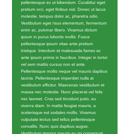
pellentesque ex ut bibendum. Curabitur eget
pretium orci, eget finibus nisl. Donec ut lacus
molestie, tempus dolor ac, pharetra odio.
Vestibulum eget risus elementum, fermentum
enim ac, pulvinar libero. Vivamus dictum
ipsum in purus lobortis mollis. Fusce
pellentesque ipsum vitae ante pretium
tristique. Interdum et malesuada fames ac
ante ipsum primis in faucibus. Integer in tortor
vel sem mattis cursus non et ante.
Pellentesque mollis neque vel mauris dapibus
lacinia. Pellentesque imperdiet nulla at
vestibulum efficitur. Maecenas vestibulum et
massa nec molestie. Nunc placerat vel felis
nec laoreet. Cras sed tincidunt justo, eu
viverra diam. In mattis feugiat mauris, a
scelerisque est sodales mollis. Vivamus
vulputate lectus sed tellus pellentesque
convallis. Nunc quis dapibus augue.
Vestibulum tempor mauris eu mi consequat