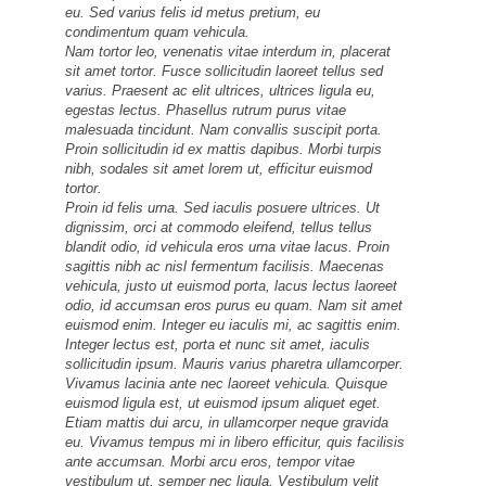
eu. Sed varius felis id metus pretium, eu
condimentum quam vehicula.
Nam tortor leo, venenatis vitae interdum in, placerat
sit amet tortor. Fusce sollicitudin laoreet tellus sed
varius. Praesent ac elit ultrices, ultrices ligula eu,
egestas lectus. Phasellus rutrum purus vitae
malesuada tincidunt. Nam convallis suscipit porta.
Proin sollicitudin id ex mattis dapibus. Morbi turpis
nibh, sodales sit amet lorem ut, efficitur euismod
tortor.
Proin id felis urna. Sed iaculis posuere ultrices. Ut
dignissim, orci at commodo eleifend, tellus tellus
blandit odio, id vehicula eros urna vitae lacus. Proin
sagittis nibh ac nisl fermentum facilisis. Maecenas
vehicula, justo ut euismod porta, lacus lectus laoreet
odio, id accumsan eros purus eu quam. Nam sit amet
euismod enim. Integer eu iaculis mi, ac sagittis enim.
Integer lectus est, porta et nunc sit amet, iaculis
sollicitudin ipsum. Mauris varius pharetra ullamcorper.
Vivamus lacinia ante nec laoreet vehicula. Quisque
euismod ligula est, ut euismod ipsum aliquet eget.
Etiam mattis dui arcu, in ullamcorper neque gravida
eu. Vivamus tempus mi in libero efficitur, quis facilisis
ante accumsan. Morbi arcu eros, tempor vitae
vestibulum ut, semper nec ligula. Vestibulum velit