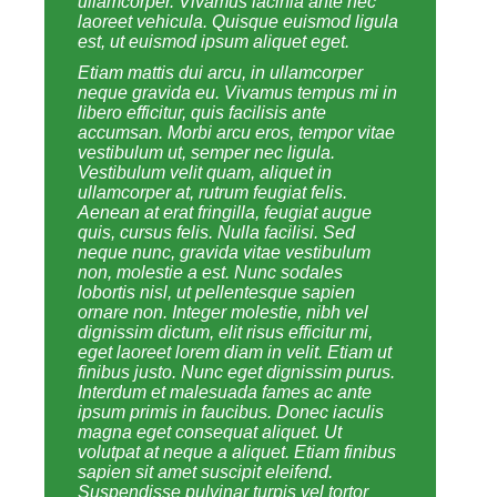
ullamcorper. Vivamus lacinia ante nec
laoreet vehicula. Quisque euismod ligula
est, ut euismod ipsum aliquet eget.
Etiam mattis dui arcu, in ullamcorper
neque gravida eu. Vivamus tempus mi in
libero efficitur, quis facilisis ante
accumsan. Morbi arcu eros, tempor vitae
vestibulum ut, semper nec ligula.
Vestibulum velit quam, aliquet in
ullamcorper at, rutrum feugiat felis.
Aenean at erat fringilla, feugiat augue
quis, cursus felis. Nulla facilisi. Sed
neque nunc, gravida vitae vestibulum
non, molestie a est. Nunc sodales
lobortis nisl, ut pellentesque sapien
ornare non. Integer molestie, nibh vel
dignissim dictum, elit risus efficitur mi,
eget laoreet lorem diam in velit. Etiam ut
finibus justo. Nunc eget dignissim purus.
Interdum et malesuada fames ac ante
ipsum primis in faucibus. Donec iaculis
magna eget consequat aliquet. Ut
volutpat at neque a aliquet. Etiam finibus
sapien sit amet suscipit eleifend.
Suspendisse pulvinar turpis vel tortor