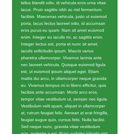
tellus blandit odio, id vehicula eros urna vitae
lacus. Proin sagittis nibh ac nisl fermentum
facilisis. Maecenas vehicula, justo ut euismod
porta, lacus lectus laoreet odio, id accumsan
eros purus eu quam. Nam sit amet euismod
enim. Integer eu iaculis mi, ac sagittis enim.
Integer lectus est, porta et nunc sit amet,
iaculis sollicitudin ipsum. Mauris varius
pharetra ullamcorper. Vivamus lacinia ante
nec laoreet vehicula. Quisque euismod ligula
est, ut euismod ipsum aliquet eget. Etiam
mattis dui arcu, in ullamcorper neque gravida
eu. Vivamus tempus mi in libero efficitur, quis
facilisis ante accumsan. Morbi arcu eros,
tempor vitae vestibulum ut, semper nec ligula.
Vestibulum velit quam, aliquet in ullamcorper
at, rutrum feugiat felis. Aenean at erat fringilla,
feugiat augue quis, cursus felis. Nulla facilisi.
Sed neque nunc, gravida vitae vestibulum
non, molestie a est. Nunc sodales lobortis nisl,