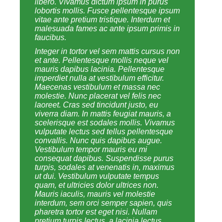
libero. Vivamus dictum ipsum in purus
lobortis mollis. Fusce pellentesque ipsum
vitae ante pretium tristique. Interdum et
malesuada fames ac ante ipsum primis in
faucibus.
Integer in tortor vel sem mattis cursus non
et ante. Pellentesque mollis neque vel
mauris dapibus lacinia. Pellentesque
imperdiet nulla at vestibulum efficitur.
Maecenas vestibulum et massa nec
molestie. Nunc placerat vel felis nec
laoreet. Cras sed tincidunt justo, eu
viverra diam. In mattis feugiat mauris, a
scelerisque est sodales mollis. Vivamus
vulputate lectus sed tellus pellentesque
convallis. Nunc quis dapibus augue.
Vestibulum tempor mauris eu mi
consequat dapibus. Suspendisse purus
turpis, sodales at venenatis in, maximus
ut dui. Vestibulum vulputate tempus
quam, et ultricies dolor ultrices non.
Mauris iaculis, mauris vel molestie
interdum, sem orci semper sapien, quis
pharetra tortor est eget nisi. Nullam
pretium turpis lectus, a lacinia lectus