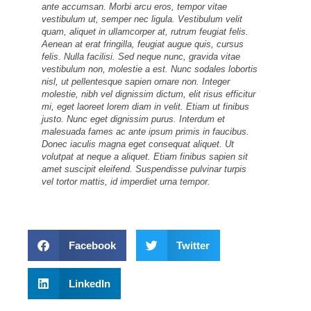
ante accumsan. Morbi arcu eros, tempor vitae
vestibulum ut, semper nec ligula. Vestibulum velit
quam, aliquet in ullamcorper at, rutrum feugiat felis.
Aenean at erat fringilla, feugiat augue quis, cursus
felis. Nulla facilisi. Sed neque nunc, gravida vitae
vestibulum non, molestie a est. Nunc sodales lobortis
nisl, ut pellentesque sapien ornare non. Integer
molestie, nibh vel dignissim dictum, elit risus efficitur
mi, eget laoreet lorem diam in velit. Etiam ut finibus
justo. Nunc eget dignissim purus. Interdum et
malesuada fames ac ante ipsum primis in faucibus.
Donec iaculis magna eget consequat aliquet. Ut
volutpat at neque a aliquet. Etiam finibus sapien sit
amet suscipit eleifend. Suspendisse pulvinar turpis
vel tortor mattis, id imperdiet urna tempor.
Facebook
Twitter
LinkedIn