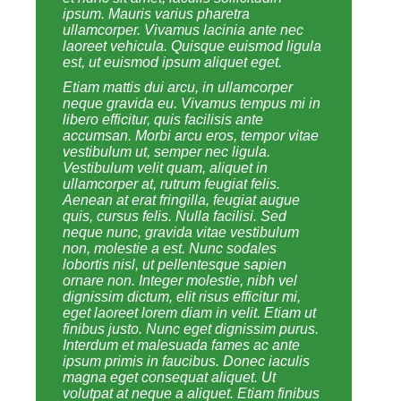
ipsum. Mauris varius pharetra
ullamcorper. Vivamus lacinia ante nec
laoreet vehicula. Quisque euismod ligula
est, ut euismod ipsum aliquet eget.
Etiam mattis dui arcu, in ullamcorper
neque gravida eu. Vivamus tempus mi in
libero efficitur, quis facilisis ante
accumsan. Morbi arcu eros, tempor vitae
vestibulum ut, semper nec ligula.
Vestibulum velit quam, aliquet in
ullamcorper at, rutrum feugiat felis.
Aenean at erat fringilla, feugiat augue
quis, cursus felis. Nulla facilisi. Sed
neque nunc, gravida vitae vestibulum
non, molestie a est. Nunc sodales
lobortis nisl, ut pellentesque sapien
ornare non. Integer molestie, nibh vel
dignissim dictum, elit risus efficitur mi,
eget laoreet lorem diam in velit. Etiam ut
finibus justo. Nunc eget dignissim purus.
Interdum et malesuada fames ac ante
ipsum primis in faucibus. Donec iaculis
magna eget consequat aliquet. Ut
volutpat at neque a aliquet. Etiam finibus