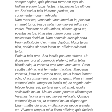
semper sapien, quis pharetra tortor est eget nisi.
Nullam pretium turpis lectus, a lacinia lectus ultrices
eu. Sed varius felis id metus pretium, eu
condimentum quam vehicula.
Nam tortor leo, venenatis vitae interdum in, placerat
sit amet tortor. Fusce sollicitudin laoreet tellus sed
varius. Praesent ac elit ultrices, ultrices ligula eu,
egestas lectus. Phasellus rutrum purus vitae
malesuada tincidunt. Nam convallis suscipit porta.
Proin sollicitudin id ex mattis dapibus. Morbi turpis
nibh, sodales sit amet lorem ut, efficitur euismod
tortor.
Proin id felis urna. Sed iaculis posuere ultrices. Ut
dignissim, orci at commodo eleifend, tellus tellus
blandit odio, id vehicula eros urna vitae lacus. Proin
sagittis nibh ac nisl fermentum facilisis. Maecenas
vehicula, justo ut euismod porta, lacus lectus laoreet
odio, id accumsan eros purus eu quam. Nam sit amet
euismod enim. Integer eu iaculis mi, ac sagittis enim.
Integer lectus est, porta et nunc sit amet, iaculis
sollicitudin ipsum. Mauris varius pharetra ullamcorper.
Vivamus lacinia ante nec laoreet vehicula. Quisque
euismod ligula est, ut euismod ipsum aliquet eget.
Etiam mattis dui arcu, in ullamcorper neque gravida
eu. Vivamus tempus mi in libero efficitur, quis facilisis