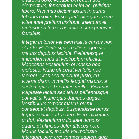
elementum, fermentum enim ac, pulvinar
libero. Vivamus dictum ipsum in purus
lobortis mollis. Fusce pellentesque ipsum
vitae ante pretium tristique. Interdum et
malesuada fames ac ante ipsum primis in
faucibus.
Integer in tortor vel sem mattis cursus non
et ante. Pellentesque mollis neque vel
mauris dapibus lacinia. Pellentesque
imperdiet nulla at vestibulum efficitur.
Maecenas vestibulum et massa nec
molestie. Nunc placerat vel felis nec
laoreet. Cras sed tincidunt justo, eu
viverra diam. In mattis feugiat mauris, a
scelerisque est sodales mollis. Vivamus
vulputate lectus sed tellus pellentesque
convallis. Nunc quis dapibus augue.
Vestibulum tempor mauris eu mi
consequat dapibus. Suspendisse purus
turpis, sodales at venenatis in, maximus
ut dui. Vestibulum vulputate tempus
quam, et ultricies dolor ultrices non.
Mauris iaculis, mauris vel molestie
interdum, sem orci semper sapien, quis