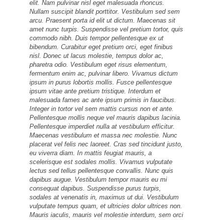
elit. Nam pulvinar nisl eget malesuada rhoncus.
Nullam suscipit blandit porttitor. Vestibulum sed sem
arcu. Praesent porta id elit ut dictum. Maecenas sit
amet nunc turpis. Suspendisse vel pretium tortor, quis
commodo nibh. Duis tempor pellentesque ex ut
bibendum. Curabitur eget pretium orci, eget finibus
nisl. Donec ut lacus molestie, tempus dolor ac,
pharetra odio. Vestibulum eget risus elementum,
fermentum enim ac, pulvinar libero. Vivamus dictum
ipsum in purus lobortis mollis. Fusce pellentesque
ipsum vitae ante pretium tristique. Interdum et
malesuada fames ac ante ipsum primis in faucibus.
Integer in tortor vel sem mattis cursus non et ante.
Pellentesque mollis neque vel mauris dapibus lacinia.
Pellentesque imperdiet nulla at vestibulum efficitur.
Maecenas vestibulum et massa nec molestie. Nunc
placerat vel felis nec laoreet. Cras sed tincidunt justo,
eu viverra diam. In mattis feugiat mauris, a
scelerisque est sodales mollis. Vivamus vulputate
lectus sed tellus pellentesque convallis. Nunc quis
dapibus augue. Vestibulum tempor mauris eu mi
consequat dapibus. Suspendisse purus turpis,
sodales at venenatis in, maximus ut dui. Vestibulum
vulputate tempus quam, et ultricies dolor ultrices non.
Mauris iaculis, mauris vel molestie interdum, sem orci