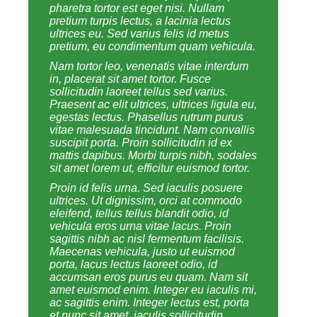
pharetra tortor est eget nisi. Nullam
pretium turpis lectus, a lacinia lectus
ultrices eu. Sed varius felis id metus
pretium, eu condimentum quam vehicula.
Nam tortor leo, venenatis vitae interdum
in, placerat sit amet tortor. Fusce
sollicitudin laoreet tellus sed varius.
Praesent ac elit ultrices, ultrices ligula eu,
egestas lectus. Phasellus rutrum purus
vitae malesuada tincidunt. Nam convallis
suscipit porta. Proin sollicitudin id ex
mattis dapibus. Morbi turpis nibh, sodales
sit amet lorem ut, efficitur euismod tortor.
Proin id felis urna. Sed iaculis posuere
ultrices. Ut dignissim, orci at commodo
eleifend, tellus tellus blandit odio, id
vehicula eros urna vitae lacus. Proin
sagittis nibh ac nisl fermentum facilisis.
Maecenas vehicula, justo ut euismod
porta, lacus lectus laoreet odio, id
accumsan eros purus eu quam. Nam sit
amet euismod enim. Integer eu iaculis mi,
ac sagittis enim. Integer lectus est, porta
et nunc sit amet, iaculis sollicitudin