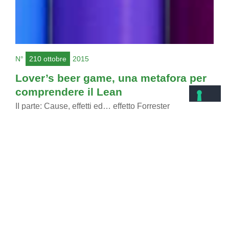
N°
210 ottobre
2015
Lover’s beer game, una metafora per
comprendere il Lean
II parte: Cause, effetti ed… effetto Forrester
Giovanni Puliti
Continuiamo la nostra metafora sui sistemi basata sul
mercato della birra. In questo articolo analizzeremo il
cosiddetto Effetto Forrester, che ci offre uno strumento
concettuale...
> Continua a leggere