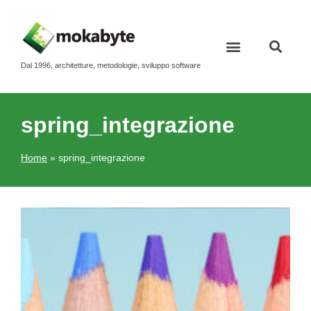
Dal 1996, architetture, metodologie, sviluppo software
Contatti e newsletter
spring_integrazione
Home
»
spring_integrazione