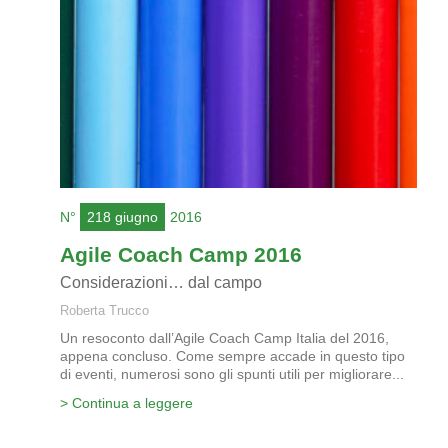
N°
218 giugno
2016
Agile Coach Camp 2016
Considerazioni… dal campo
Roberta Trucco
Un resoconto dall’Agile Coach Camp Italia del 2016,
appena concluso. Come sempre accade in questo tipo
di eventi, numerosi sono gli spunti utili per migliorare...
> Continua a leggere