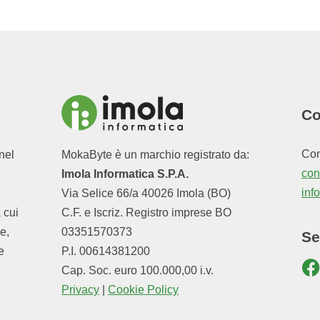
Co
Con
nel
MokaByte è un marchio registrato da:
cont
Imola Informatica S.P.A.
inf
Via Selice 66/a 40026 Imola (BO)
a cui
C.F. e Iscriz. Registro imprese BO
e,
03351570373
Se
e
P.I. 00614381200
Cap. Soc. euro 100.000,00 i.v.
Privacy
|
Cookie Policy