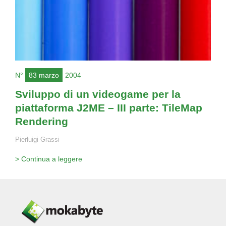
N°
83 marzo
2004
Sviluppo di un videogame per la
piattaforma J2ME – III parte: TileMap
Rendering
Pierluigi Grassi
> Continua a leggere