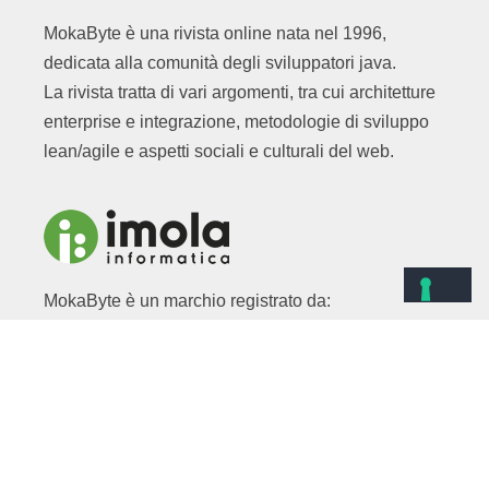
MokaByte è una rivista online nata nel 1996,
dedicata alla comunità degli sviluppatori java.
La rivista tratta di vari argomenti, tra cui architetture
enterprise e integrazione, metodologie di sviluppo
lean/agile e aspetti sociali e culturali del web.
MokaByte è un marchio registrato da:
Imola Informatica S.P.A.
Via Selice 66/a 40026 Imola (BO)
C.F. e Iscriz. Registro imprese BO 03351570373
P.I. 00614381200
Cap. Soc. euro 100.000,00 i.v.
Privacy
|
Cookie Policy