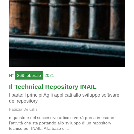
N°
269 febbraio
2021
Il Technical Repository INAIL
I parte: I principi Agili applicati allo sviluppo software
del repository
Patrizia De Cillis
n questo e nel successivo articolo verrà presa in esame
l’attività che sta portando allo sviluppo di un repository
tecnico per INAIL. Alla base di...