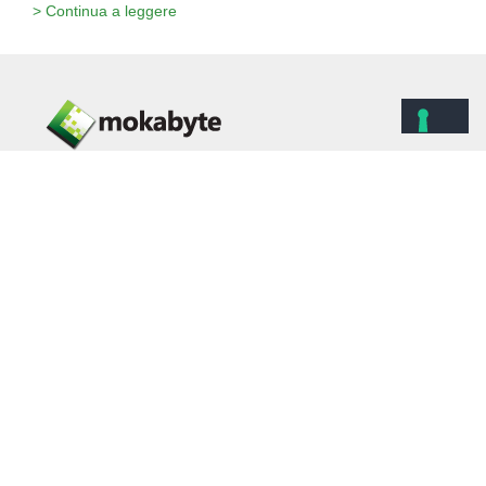
> Continua a leggere
MokaByte è una rivista online nata nel 1996,
dedicata alla comunità degli sviluppatori java.
La rivista tratta di vari argomenti, tra cui architetture
enterprise e integrazione, metodologie di sviluppo
lean/agile e aspetti sociali e culturali del web.
MokaByte è un marchio registrato da:
Imola Informatica S.P.A.