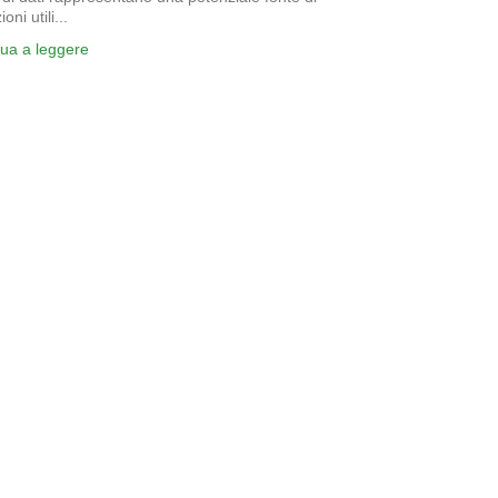
oni utili...
nua a leggere