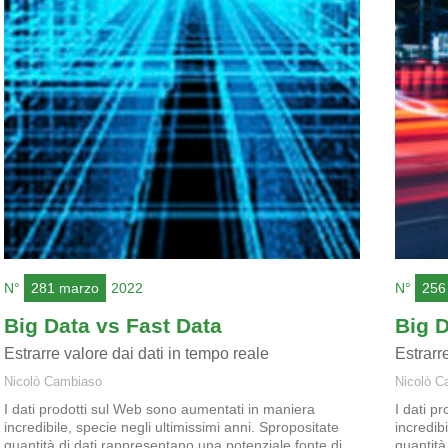
N°
281 marzo
2022
N°
256
Big Data vs Fast Data
Big D
Estrarre valore dai dati in tempo reale
Estrarr
Nicolò Cambiaso
Nicolò C
I dati prodotti sul Web sono aumentati in maniera
I dati p
incredibile, specie negli ultimissimi anni. Spropositate
incredib
quantità di dati rappresentano una potenziale fonte di
quantità