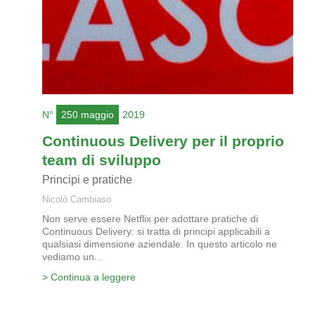
N°
250 maggio
2019
Continuous Delivery per il proprio
team di sviluppo
Principi e pratiche
Nicolò Cambiaso
Non serve essere Netflix per adottare pratiche di
Continuous Delivery: si tratta di principi applicabili a
qualsiasi dimensione aziendale. In questo articolo ne
vediamo un...
> Continua a leggere