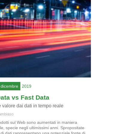
 dicembre
2019
ata vs Fast Data
e valore dai dati in tempo reale
ambiaso
rodotti sul Web sono aumentati in maniera
ile, specie negli ultimissimi anni. Spropositate
 di dati rappresentano una potenziale fonte di