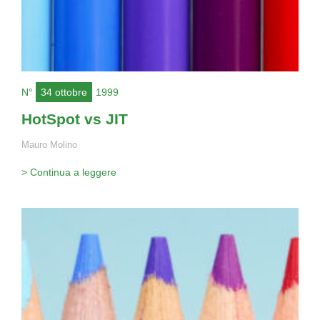
N°
34 ottobre
1999
HotSpot vs JIT
Mauro Molino
> Continua a leggere