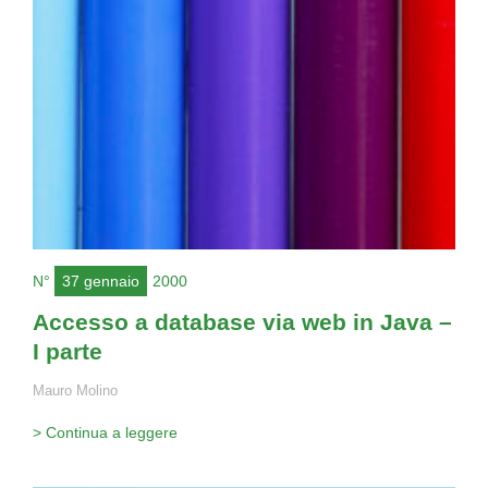
N°
37 gennaio
2000
Accesso a database via web in Java –
I parte
Mauro Molino
> Continua a leggere