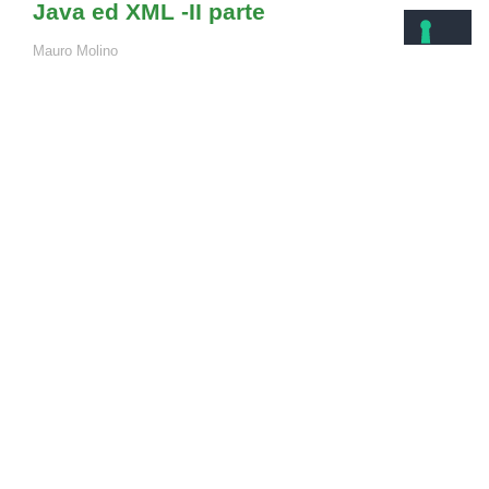
Java ed XML -II parte
Mauro Molino
> Continua a leggere
MokaByte è una rivista online nata nel 1996,
dedicata alla comunità degli sviluppatori java.
La rivista tratta di vari argomenti, tra cui architetture
enterprise e integrazione, metodologie di sviluppo
lean/agile e aspetti sociali e culturali del web.