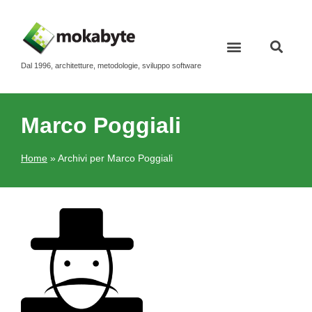
Dal 1996, architetture, metodologie, sviluppo software
Contatti e newsletter
Marco Poggiali
Home
»
Archivi per Marco Poggiali