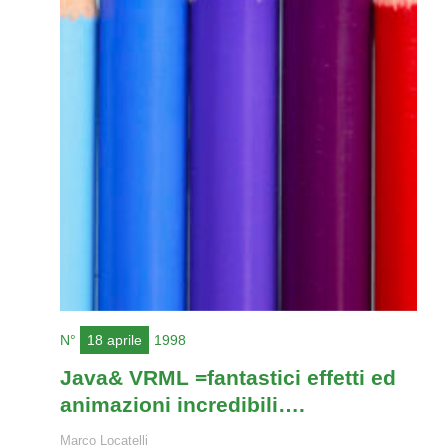
N°
18 aprile
1998
Java& VRML =fantastici effetti ed
animazioni incredibili….
Marco Locatelli