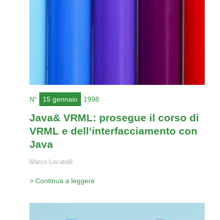
N°
15 gennaio
1998
Java& VRML: prosegue il corso di
VRML e dell‘interfacciamento con
Java
Marco Locatelli
> Continua a leggere