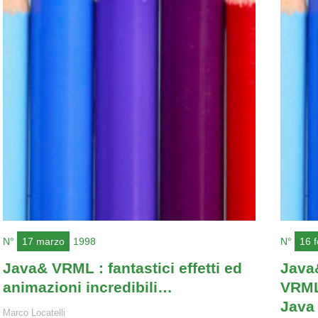
N°
17 marzo
1998
N°
16 
Java& VRML : fantastici effetti ed
Java
animazioni incredibili…
VRML
Java
Marco Locatelli