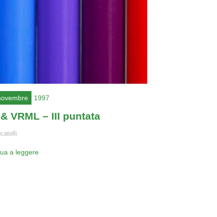
novembre
1997
& VRML – III puntata
catelli
nua a leggere