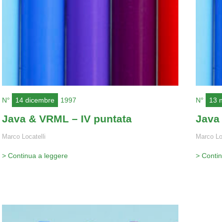
N°
14 dicembre
1997
N°
13 
Java & VRML – IV puntata
Java 
Marco Locatelli
Marco Lo
> Continua a leggere
> Conti