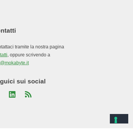
ntatti
tattaci tramite la nostra pagina
atti
, oppure scrivendo a
o@mokabyte.it
guici sui social