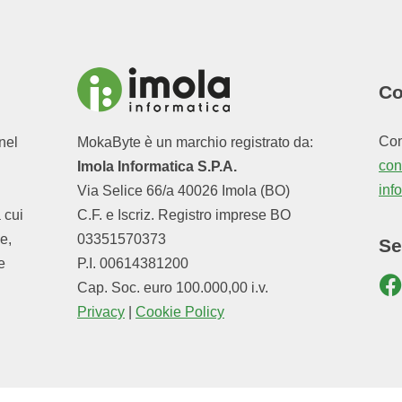
Co
Con
nel
MokaByte è un marchio registrato da:
cont
Imola Informatica S.P.A.
inf
Via Selice 66/a 40026 Imola (BO)
a cui
C.F. e Iscriz. Registro imprese BO
e,
03351570373
Se
e
P.I. 00614381200
Cap. Soc. euro 100.000,00 i.v.
Privacy
|
Cookie Policy