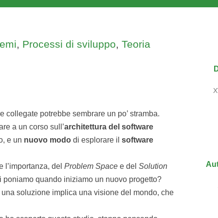
temi
,
Processi di sviluppo
,
Teoria
D
X
 collegate potrebbe sembrare un po’ stramba.
are a un corso sull’
architettura del software
o, e un
nuovo
modo
di esplorare il
software
Aut
 e l’importanza, del
Problem Space
e del
Solution
e ci poniamo quando iniziamo un nuovo progetto?
 una soluzione implica una visione del mondo, che