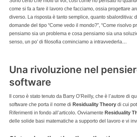
Sono certo che molti di voi, così come ho pensato io quan
come si fa a fare il lavoro che facciamo, ossia progettare 
diverso. La risposta è tanto semplice, quanto sbalorditiva: 
domande del tipo “Come vedo il mondo?”, “Come risolvo p
pensiamo sia un problema e cosa pensiamo sia una soluzio
senso, un po’ di filosofia cominciamo a intravvederla…
Una rivoluzione nel pensier
software
Il corso è stato tenuto da Barry O’Reilly, che è l’autore di q
software che porta il nome di
Residuality Theory
di cui po
Riferimenti in fondo all’articolo. Ovviamente
Residuality T
delle solide basi matematiche a supporto del lavoro e vi invi