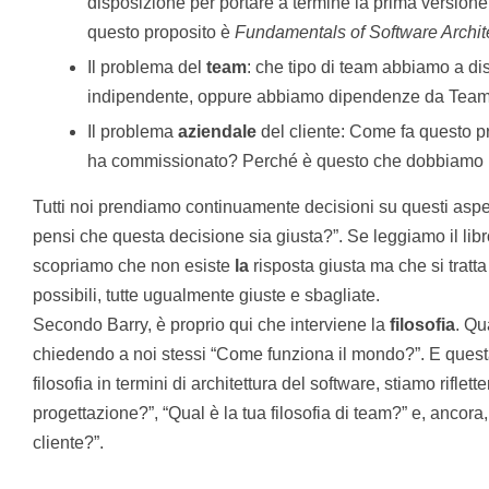
disposizione per portare a termine la prima versione,
questo proposito è
Fundamentals of Software Archit
Il problema del
team
: che tipo di team abbiamo a d
indipendente, oppure abbiamo dipendenze da Team
Il problema
aziendale
del cliente: Come fa questo pr
ha commissionato? Perché è questo che dobbiamo pr
Tutti noi prendiamo continuamente decisioni su questi asp
pensi che questa decisione sia giusta?”. Se leggiamo il lib
scopriamo che non esiste
la
risposta giusta ma che si trat
possibili, tutte ugualmente giuste e sbagliate.
Secondo Barry, è proprio qui che interviene la
filosofia
. Qu
chiedendo a noi stessi “Come funziona il mondo?”. E ques
filosofia in termini di architettura del software, stiamo riflett
progettazione?”, “Qual è la tua filosofia di team?” e, ancora, 
cliente?”.