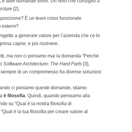
 e altre domande simili. Un libro che consiglio a
ecture
[2].
isposizione? È un team cross funzionale
 esterni?
ogetto a generare valore per l’azienda che ce lo
ima capire, e poi risolvere.
etti, ma non ci poniamo mai la domanda “Perché
ro
Software Architecture: The Hard Parts
[3],
ta sempre di un compromesso fra diverse soluzioni
ando ci poniamo queste domande, stiamo
ta
è filosofia
. Quindi, quando pensiamo alla
endo su “Qual è la nostra filosofia di
“Qual è la tua filosofia per creare valore al