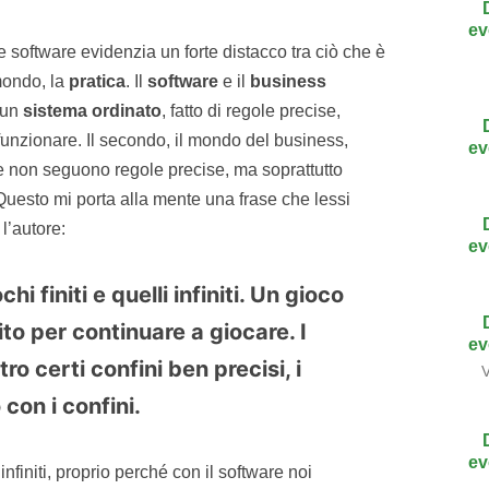
ev
e software evidenzia un forte distacco tra ciò che è
mondo, la
pratica
. Il
software
e il
business
 un
sistema ordinato
, fatto di regole precise,
unzionare. Il secondo, il mondo del business,
ev
he non seguono regole precise, ma soprattutto
Questo mi porta alla mente una frase che lessi
l’autore:
ev
hi finiti e quelli infiniti. Un gioco
nito per continuare a giocare. I
ev
ro certi confini ben precisi, i
V
con i confini.
ev
nfiniti, proprio perché con il software noi