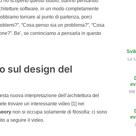
do ho scoperto questo studio, stanno pensando
architetture software, in un modo completamente
dobbiamo tornare al punto di partenza, porci
roblemi?”, “Cosa penso sia un problema?”, “Cosa
ne?”. Be’, se cominciamo a pensarla in questo
Svi
Lo U
o sul design del
ev
VIII
uesta nuova interpretazione dell’architettura del
tete trovare un interessante video [1] nei
heory
non si occupa solamente di filosofia: ci sono
ev
to a seguire il video.