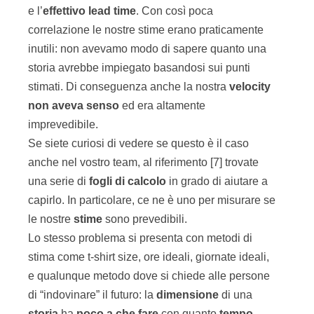
e l’
effettivo
lead time
. Con così poca
correlazione le nostre stime erano praticamente
inutili: non avevamo modo di sapere quanto una
storia avrebbe impiegato basandosi sui punti
stimati. Di conseguenza anche la nostra
velocity
non
aveva
senso
ed era altamente
imprevedibile.
Se siete curiosi di vedere se questo è il caso
anche nel vostro team, al riferimento [7] trovate
una serie di
fogli di calcolo
in grado di aiutare a
capirlo. In particolare, ce ne è uno per misurare se
le nostre
stime
sono prevedibili.
Lo stesso problema si presenta con metodi di
stima come t-shirt size, ore ideali, giornate ideali,
e qualunque metodo dove si chiede alle persone
di “indovinare” il futuro: la
dimensione
di una
storia
ha
poco a che fare
con quanto
tempo