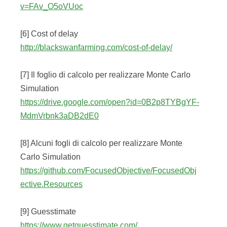
v=FAv_O5oVUoc
[6] Cost of delay
http://blackswanfarming.com/cost-of-delay/
[7] Il foglio di calcolo per realizzare Monte Carlo
Simulation
https://drive.google.com/open?id=0B2p8TYBgYF-
MdmVrbnk3aDB2dE0
[8] Alcuni fogli di calcolo per realizzare Monte
Carlo Simulation
https://github.com/FocusedObjective/FocusedObj
ective.Resources
[9] Guesstimate
https://www.getguesstimate.com/