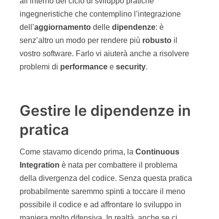
all’interno del ciclo di sviluppo pratiche
ingegneristiche che contemplino l’integrazione
dell’
aggiornamento
delle
dipendenze
: è
senz’altro un modo per rendere più
robusto
il
vostro software. Farlo vi aiuterà anche a risolvere
problemi di
performance
e
security
.
Gestire le dipendenze in
pratica
Come stavamo dicendo prima, la
Continuous
Integration
è nata per combattere il problema
della divergenza del codice. Senza questa pratica
probabilmente saremmo spinti a toccare il meno
possibile il codice e ad affrontare lo sviluppo in
maniera molto difensiva. In realtà, anche se ci