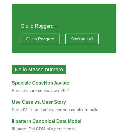
Giulio Roggero
–
Stefano Leli
Giulio Roggero
–
Stefano Leli
–
Giulio Roggero
Stefano Leli
Nello stesso numero
Speciale CoseNonJaviste
Perché usare subito Java EE 7
Use Case vs. User Story
Parte IV: Tutto cambia, per non cambiare nulla
Il pattern Canonical Data Model
III parte: Dal CDM alla persistenza