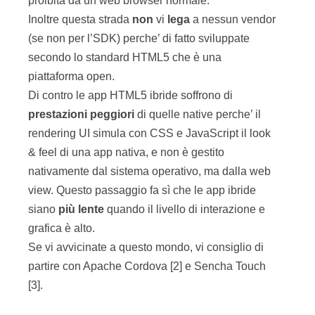
proibita da un web browser normale.
Inoltre questa strada
non
vi
lega
a nessun vendor
(se non per l’SDK) perche’ di fatto sviluppate
secondo lo standard HTML5 che è una
piattaforma open.
Di contro le app HTML5 ibride soffrono di
prestazioni
peggiori
di quelle native perche’ il
rendering UI simula con CSS e JavaScript il look
& feel di una app nativa, e non è gestito
nativamente dal sistema operativo, ma dalla web
view. Questo passaggio fa sì che le app ibride
siano
più lente
quando il livello di interazione e
grafica è alto.
Se vi avvicinate a questo mondo, vi consiglio di
partire con Apache Cordova [2] e Sencha Touch
[3].