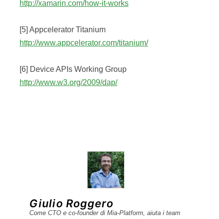
http://xamarin.com/how-it-works
[5] Appcelerator Titanium
http://www.appcelerator.com/titanium/
[6] Device APIs Working Group
http://www.w3.org/2009/dap/
Giulio Roggero
Come CTO e co-founder di Mia-Platform, aiuta i team