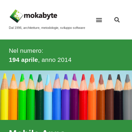
Dal 1996, architetture, metodologie, sviluppo software
Contatti e newsletter
Nel numero:
194 aprile
, anno
2014