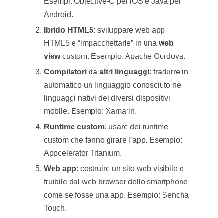
Esempi: Objective-C per iOS e Java per
Android.
Ibrido HTML5
: sviluppare web app
HTML5 e “impacchettarle” in una
web
view
custom. Esempio: Apache Cordova.
Compilatori
da
altri
linguaggi
: tradurre in
automatico un linguaggio conosciuto nei
linguaggi nativi dei diversi dispositivi
mobile. Esempio: Xamarin.
Runtime custom
: usare dei runtime
custom che fanno girare l’app. Esempio:
Appcelerator Titanium.
Web app
: costruire un sito web visibile e
fruibile dal web browser dello smartphone
come se fosse una app. Esempio: Sencha
Touch.