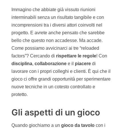
bello che questo non accadesse. Ma accade.
Come possiamo avvicinarci ai tre “reloaded
factors”? Cercando di
rispettare le regole
! Con
disciplina
,
collaborazione
e il
piacere
di
lavorare con i propri colleghi e clienti. È qui che il
gioco ci offre grandi opportunità per sperimentare
nuove tecniche in un cotesto controllato e
protetto.
Gli aspetti di un gioco
Quando giochiamo a un
gioco da tavolo
con i
nostri amici, ci immergiamo per un paio d’ore in
un mondo lontano dalla vita quotidiana. Ci
divertiamo a
impersonare ruoli
diversi, a
sperimentare
nuove
strategie
e a sfidare i nostri
avversari
secondo le regole
del gioco. Durante