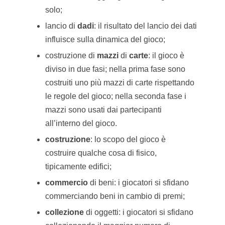
giocatori è il fattore vincente in questi casi;
giochi di
ruolo
: ogni giocatore impersona
un ruolo secondo le regole del gioco.
Figura 5 – Il gioco “Pizarro & Co”, conosciuto
anche come “Magelaen” o “Magellan” è basato
sulla meccanica di asta (auction/bidding).
Quelle appena citate sono solo alcune delle
principali meccaniche di gioco, ma ce ne sono
molte altre, che forse avete vissuto in prima
persona:
plance modulari che si costruiscono
durante il gioco e sulle quali ci si muove;