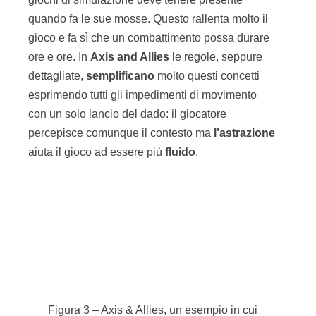
Figura 3 – Axis & Allies, un esempio in cui
l’astrazione rende più fluido il gioco, nonostante i
molti parametri che dovrebbero essere presi in
considerazione per simulare il movimento delle
truppe sul terreno.
Ruoli
Impersonare
ruoli
, che non sono i nostri nella
vita quotidiana, permette di distaccarsi meglio dal
contesto reale e lasciarsi coinvolgere dal gioco.
Scambiarsi i ruoli aiuta a capire i problemi degli
altri e ad essere maggiormente
empatici
e
collaborativi
nella vita reale.