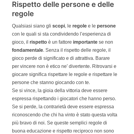
Giochi per imparare
Agile
I bambini, fin da piccoli, imparano giocando. Ci
sono tantissimi giochi, anche per bambini ai primi
mesi di vita, che li aiutano a imparare a usare i
sensi. Un gioco molto bello e semplice è il “cesto
dei tesori” dove il bambino pesca oggetti della
vita quotidiana e li esplora con tutti i sensi: un
uovo di legno per riparare le calze, un colino per il
tè o un gomitolo di cotone.
Figura 6 – “Cesto dei tesori”: semplici oggetti
comuni diventano per bambini anche in
tenerissima età uno strumento di esplorazione, da