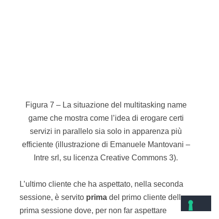
Tabella 3 – Le caratteristiche del gioco sui “60
passi” che ci dimostra cosa sia l’auto-
organizzazione.
Il gruppo si divide in coppie:
un
lavoratore
e un
project manager
;
il
lavoratore
è bravissimo a
seguire
gli
ordini
impartiti dal
PM
;
gli ordini sono:
avanti
,
fermati
,
sinistra
,
destra
;
il lavoratore
non ha indipendenza
nello
scegliere le traiettorie ne’ nel fermarsi