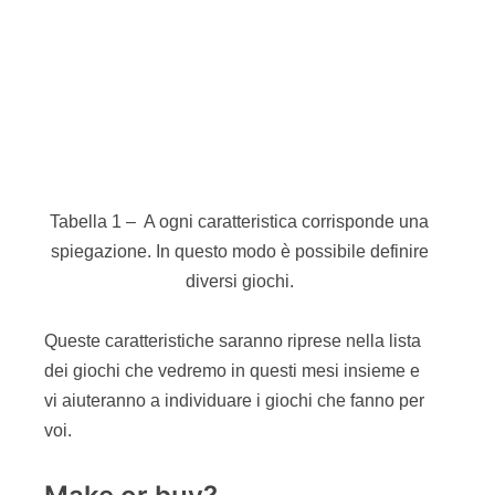
Potete iniziare a modificare il gioco sotto alcuni
aspetti: ad esempio l’ambientazione o i ruoli.
Dopo di che sarà possibile introdurre varianti alle
regole o aggiungere una meccanica a quelle
esistenti. Quando avete provato e migliorato i
giochi esistenti siete pronti per creare un vostro
gioco!
Creare un gioco da zero, vi assicuro, non è una
cosa semplice e veloce. Ci vuole esperienza,
fantasia e tante prove sul campo. Un
suggerimento, usate Scrum per creare il vostro
gioco, funziona bene!
Non solo divertimento…
…alla fine del gioco portiamo nella realtà quello
che abbiamo imparato. Conclusa la sessione di