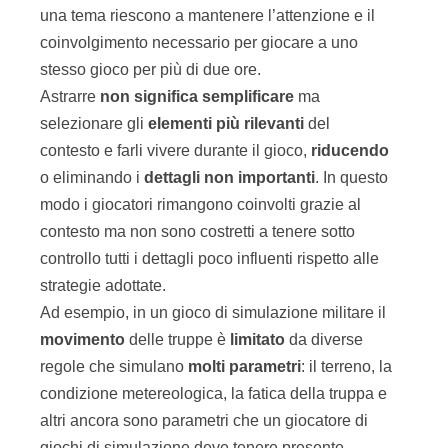
strategie adottate.
Ad esempio, in un gioco di simulazione militare il
movimento
delle truppe è
limitato
da diverse
regole che simulano
molti parametri
: il terreno, la
condizione metereologica, la fatica della truppa e
altri ancora sono parametri che un giocatore di
giochi di simulazione deve tenere presente
quando fa le sue mosse. Questo rallenta molto il
gioco e fa sì che un combattimento possa durare
ore e ore. In
Axis and Allies
le regole, seppure
dettagliate,
semplificano
molto questi concetti
esprimendo tutti gli impedimenti di movimento
con un solo lancio del dado: il giocatore
percepisce comunque il contesto ma
l’astrazione
aiuta il gioco ad essere più
fluido
.