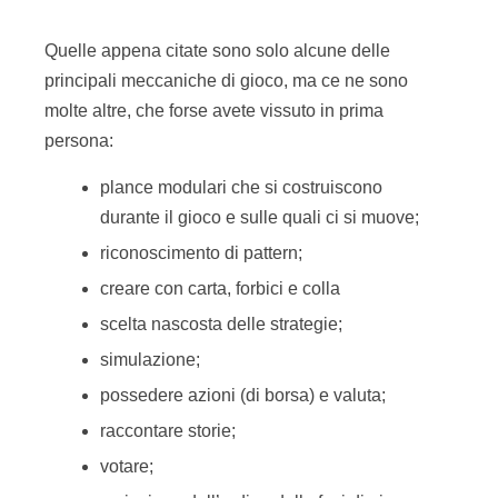
Competizione, cooperazione
e premi
Il
contesto
, l’
astrazione
, i
ruoli
e le
regole
permettono di far salire a bordo i giocatori e
iniziare a giocare; ma senza uno
scopo
diventa
difficile avere la motivazione di continuare a
giocare! La sfida e il
raggiungimento
di un
obiettivo
in un
tempo
prefissato
(non vi ricorda
qualcosa, lo
Sprint Scrum
?!) spingono i giocatori
a sfidarsi e a giocare. La sfida può essere tra i
giocatori singoli, tra gruppi oppure contro un limite
come il tempo e le risorse.
I giochi che funzionano meglio in ambito agile
sono quelli legati a
sfide di gruppo
o
cooperazione
. Le sfide tra giocatori singoli non
sempre sono adatte in un contesto di