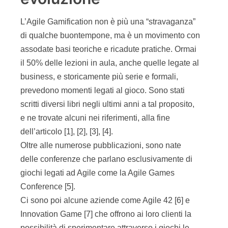
Multitasking name game
Il primo gioco è denominato
Multitasking name
game
, e le sue caratteristiche sono spiegate nella
tabella 2. Il gioco consiste nello sperimentare
quanto le
attività
in
parallelo
diano solo una
parvenza di efficienza, quando invece in realtà
portano
a
tempi
molto più
lunghi
di
completamento delle attività.
Tabella 2 – Le caratteristiche del gioco
“multitasking name game”.
Il gioco, ideato da Henrik Kniberg, consiste in due
sessioni, dove un giocatore veste i panni del