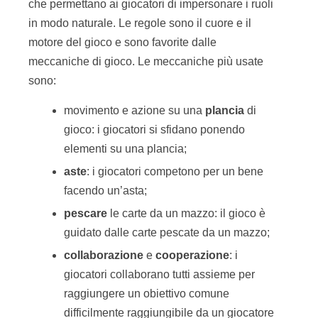
influisce sulla dinamica del gioco;
costruzione di
mazzi
di
carte
: il gioco è
diviso in due fasi; nella prima fase sono
costruiti uno più mazzi di carte rispettando
le regole del gioco; nella seconda fase i
mazzi sono usati dai partecipanti
all’interno del gioco.
costruzione
: lo scopo del gioco è
costruire qualche cosa di fisico,
tipicamente edifici;
commercio
di beni: i giocatori si sfidano
commerciando beni in cambio di premi;
collezione
di oggetti: i giocatori si sfidano
collezionando il maggior numero di
oggetti;
uso della
memoria
: la memoria dei