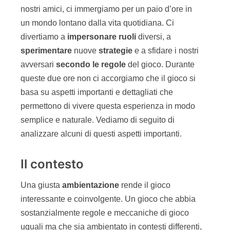
queste due ore non ci accorgiamo che il gioco si
basa su aspetti importanti e dettagliati che
permettono di vivere questa esperienza in modo
semplice e naturale. Vediamo di seguito di
analizzare alcuni di questi aspetti importanti.
Il contesto
Una giusta
ambientazione
rende il gioco
interessante e coinvolgente. Un gioco che abbia
sostanzialmente regole e meccaniche di gioco
uguali ma che sia ambientato in contesti differenti,
può risultare un best seller on un gioco di serie B.
Prendiamo un esempio di gioco classico: gli
scacchi
. Una scacchiera con i pezzi semplici e
stilizzati è molto meno coinvolgente rispetto a una
scacchiera con i pezzi che rappresentano in