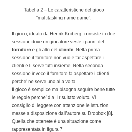
quando è bloccato in attesa di qualche cosa
allora passo al secondario.
Fate questo esercizio con colleghi e superiori e vi
sorprenderete della sua efficacia.
60 passi
Il
team
auto
–
organizzato
è alla base di Agile.
Come far comprendere cosa significa auto-
organizzazione? Il gioco sui
60 passi
è adatto
allo scopo! Ne vediamo le caratteristiche nella
tabella 3.