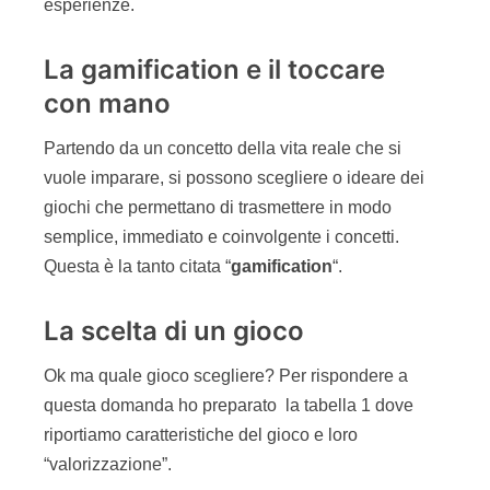
Esistono tantissimi giochi che aiutano le persone
ad apprendere i valori e i princìpi di Agile. Perche’
idearne di nuovi? Potrebbe essere utile per
adattare meglio il gioco al contesto dove si andrà
ad usare. Il suggerimento è lo stesso che faccio
quando spiego Agile:
osservare
assimilare
rielaborare
migliorare continuamente
Come primo passo partecipate a qualche
sessione di gioco Agile e osservate come
funziona. Iniziate a usare questo gioco durante le
vostre sessioni e solo dopo iniziate a modificarlo.