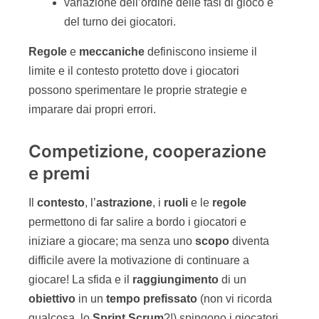
apprendimento dei temi agili.
Il
premio
è importante nel gioco. Dare un
obiettivo da raggiungere con una gratifica rende il
gioco ancora più interessante e coinvolgente.
Attenzione però che il premio da solo non fa il
gioco. Come consiglio pensate al premio solo
quando avete rodato bene le dinamiche del
gioco.
Rispetto delle persone e delle
regole
Qualsiasi siano gli
scopi
, le
regole
e le
persone
con le quali si sta condividendo l’esperienza di
gioco, il
rispetto
è un fattore
importante
se non
fondamentale
. Senza il rispetto delle regole, il
gioco perde di significato e di attrattiva. Barare