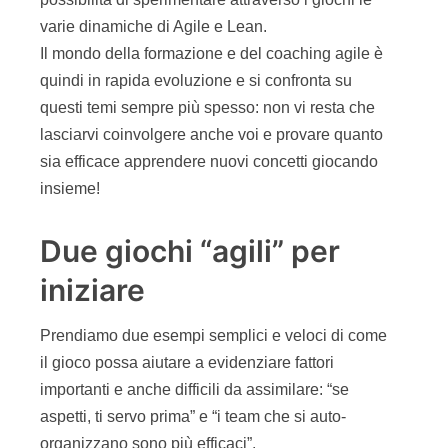
fornitore
e gli altri del
cliente
. Nella prima
sessione il fornitore non vuole far aspettare i
clienti e li serve tutti insieme. Nella seconda
sessione invece il fornitore fa aspettare i clienti
perche’ ne serve uno alla volta.
Il gioco è semplice ma bisogna seguire bene tutte
le regole perche’ dia il risultato voluto. Vi
consiglio di leggere con attenzione le istruzioni
messe a disposizione dall’autore su Dropbox [8].
Quella che otterrete è una situazione come
rappresentata in figura 7.
Figura 7 – La situazione del multitasking name
game che mostra come l’idea di erogare certi
servizi in parallelo sia solo in apparenza più