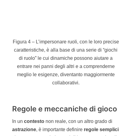
meccaniche di gioco. Le meccaniche più usate
sono:
movimento e azione su una
plancia
di
gioco: i giocatori si sfidano ponendo
elementi su una plancia;
aste
: i giocatori competono per un bene
facendo un’asta;
pescare
le carte da un mazzo: il gioco è
guidato dalle carte pescate da un mazzo;
collaborazione
e
cooperazione
: i
giocatori collaborano tutti assieme per
raggiungere un obiettivo comune
difficilmente raggiungibile da un giocatore
solo;
lancio di
dadi
: il risultato del lancio dei dati