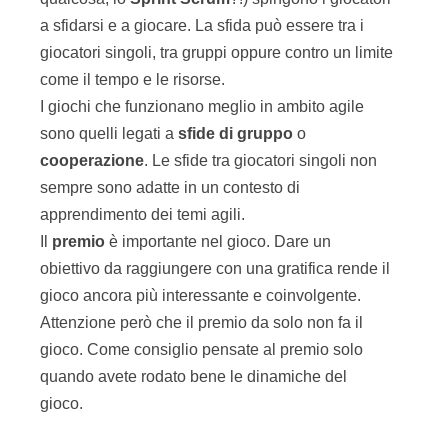
per vincere non è etico ne’ divertente. Ritrovarsi e
giocare significa rispettare le regole e rispettare le
persone che stanno giocando con te.
Se si vince, la gioia della vittoria deve essere
espressa rispettando i giocatori che hanno perso.
Se si perde, la contrarietà deve essere espressa
riconoscendo che chi ha vinto è stato questa volta
più bravo di noi. Se queste semplici regole di
buona educazione e rispetto reciproco non sono
rispettate, il gioco diventa un evento spiacevole
che non si vuole ripetere.
Il gioco insegna quindi che per divertirsi bisogna
rispettare
le
regole
accettando
le
sconfitte
e
imparando
dagli
errori
. Due aspetti molto
importanti nella vita.