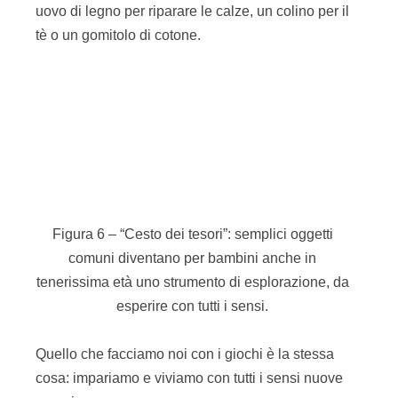
Ok ma quale gioco scegliere? Per rispondere a
questa domanda ho preparato la tabella 1 dove
riportiamo caratteristiche del gioco e loro
“valorizzazione”.
Tabella 1 – A ogni caratteristica corrisponde una
spiegazione. In questo modo è possibile definire
diversi giochi.
Queste caratteristiche saranno riprese nella lista
dei giochi che vedremo in questi mesi insieme e
vi aiuteranno a individuare i giochi che fanno per
voi.
Make or buy?