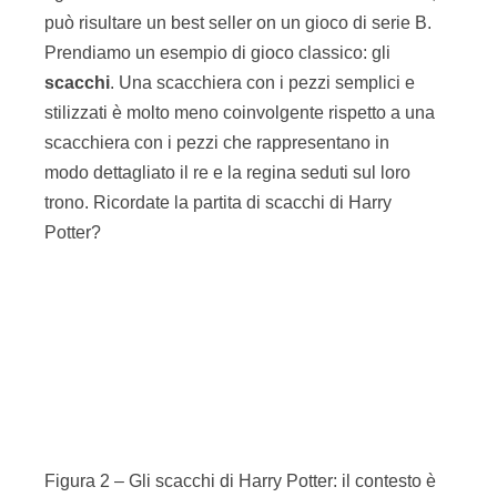
modo dettagliato il re e la regina seduti sul loro
trono. Ricordate la partita di scacchi di Harry
Potter?
Figura 2 – Gli scacchi di Harry Potter: il contesto è
in grado di determinare il maggiore o minore
coinvolgimento dei partecipanti.
Il contesto è quindi un fattore importante per
coinvolgere da subito i partecipanti nel gioco. Ma
non è sufficiente.
Astrazione
Anche se esistono delle eccezioni, i giochi che