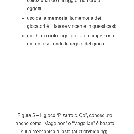
riconoscimento di pattern;
creare con carta, forbici e colla
scelta nascosta delle strategie;
simulazione;
possedere azioni (di borsa) e valuta;
raccontare storie;
votare;
variazione dell’ordine delle fasi di gioco e
del turno dei giocatori.
Regole
e
meccaniche
definiscono insieme il
limite e il contesto protetto dove i giocatori
possono sperimentare le proprie strategie e
imparare dai propri errori.