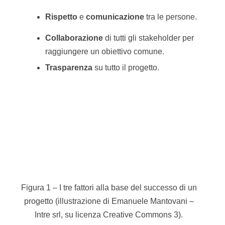
Rispetto
e
comunicazione
tra le persone.
Collaborazione
di tutti gli stakeholder per
raggiungere un obiettivo comune.
Trasparenza
su tutto il progetto.
Figura 1 – I tre fattori alla base del successo di un
progetto (illustrazione di Emanuele Mantovani –
Intre srl, su licenza Creative Commons 3).
Immagino che abbiate già vissuto riunioni
interminabili senza un risultato tangibile e con
incomprensioni tra i diversi attori coinvolti nel
progetto. E avrete anche pensato che sarebbe