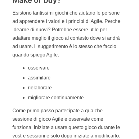
gioco, i partecipanti saranno soddisfatti o delusi a
seconda se hanno raggiunto o meno gli obiettivi.
La cosa importante è che tutti siano contenti
dell’esperienza e che la parte ludica abbia aiutato
ad assimilare i temi per i quali il gioco è stato
concepito.
Prendetevi quindi il tempo necessario per
paragonare quello che è successo durante il
gioco a quello che si verifica in un contesto reale,
e vedete come funzionerebbe con pregi e difetti
della soluzione. Senza questa analisi vi siete
divertiti ma rischiate di portare a casa poco di
realmente costruttivo!
Un movimento in rapida
evoluzione