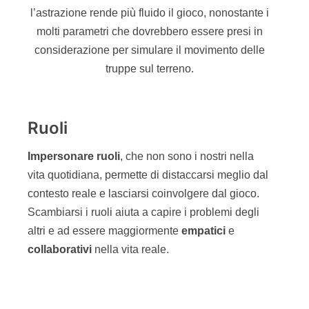
Figura 4 – L’impersonare ruoli, con le loro precise
caratteristiche, è alla base di una serie di “giochi
di ruolo” le cui dinamiche possono aiutare a
entrare nei panni degli altri e a comprenderne
meglio le esigenze, diventanto maggiormente
collaborativi.
Regole e meccaniche di gioco
In un
contesto
non reale, con un altro grado di
astrazione
, è importante definire
regole
semplici
che permettano ai giocatori di impersonare i ruoli
in modo naturale. Le regole sono il cuore e il
motore del gioco e sono favorite dalle