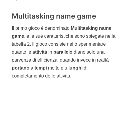
efficiente (illustrazione di Emanuele Mantovani –
Intre srl, su licenza Creative Commons 3).
L’ultimo cliente che ha aspettato, nella seconda
sessione, è servito
prima
del primo cliente della
prima sessione dove, per non far aspettare
nessuno, si è lavorato in parallelo. Quindi il
multitasking è deleterio? Si!
Trasferendo ciò che abbiamo appreso dal gioco
nel mondo reale (che è lo scopo della nostra
Agile Gamification) comprendiamo come
prendere in carico
più lavori
per non perdere i
clienti in realtà ci porta ad essere solo più lenti. È
una situazione
lose-lose
. Il multitasking “buono”
è quello con un
progetto
primario
e uno
secondario
. Il primario ha sempre la priorità e