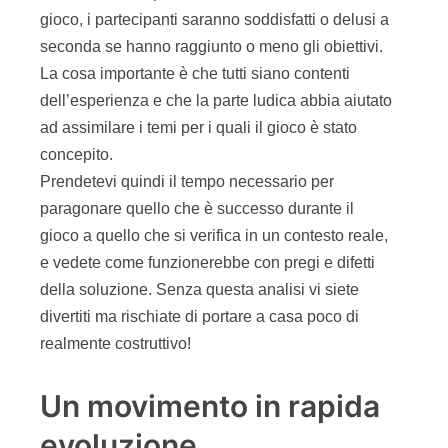
varie dinamiche di Agile e Lean.
Il mondo della formazione e del coaching agile è
quindi in rapida evoluzione e si confronta su
questi temi sempre più spesso: non vi resta che
lasciarvi coinvolgere anche voi e provare quanto
sia efficace apprendere nuovi concetti giocando
insieme!
Due giochi “agili” per
iniziare
Prendiamo due esempi semplici e veloci di come
il gioco possa aiutare a evidenziare fattori
importanti e anche difficili da assimilare: “se
aspetti, ti servo prima” e “i team che si auto-
organizzano sono più efficaci”.