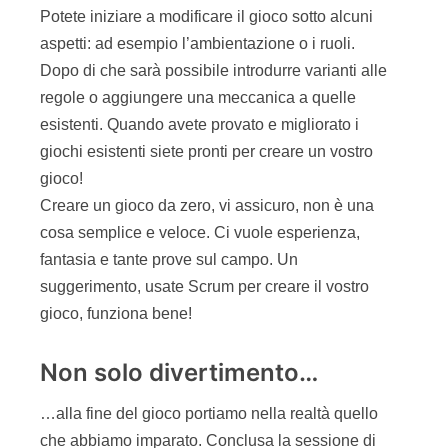
L’Agile Gamification non è più una “stravaganza”
di qualche buontempone, ma è un movimento con
assodate basi teoriche e ricadute pratiche. Ormai
il 50% delle lezioni in aula, anche quelle legate al
business, e storicamente più serie e formali,
prevedono momenti legati al gioco. Sono stati
scritti diversi libri negli ultimi anni a tal proposito,
e ne trovate alcuni nei riferimenti, alla fine
dell’articolo [1], [2], [3], [4].
Oltre alle numerose pubblicazioni, sono nate
delle conferenze che parlano esclusivamente di
giochi legati ad Agile come la Agile Games
Conference [5].
Ci sono poi alcune aziende come Agile 42 [6] e
Innovation Game [7] che offrono ai loro clienti la
possibilità di sperimentare attraverso i giochi le