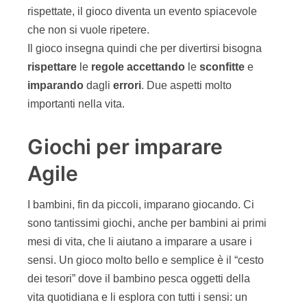
esperire con tutti i sensi.
Quello che facciamo noi con i giochi è la stessa
cosa: impariamo e viviamo con tutti i sensi nuove
esperienze.
La gamification e il toccare
con mano
Partendo da un concetto della vita reale che si
vuole imparare, si possono scegliere o ideare dei
giochi che permettano di trasmettere in modo
semplice, immediato e coinvolgente i concetti.
Questa è la tanto citata “
gamification
“.
La scelta di un gioco