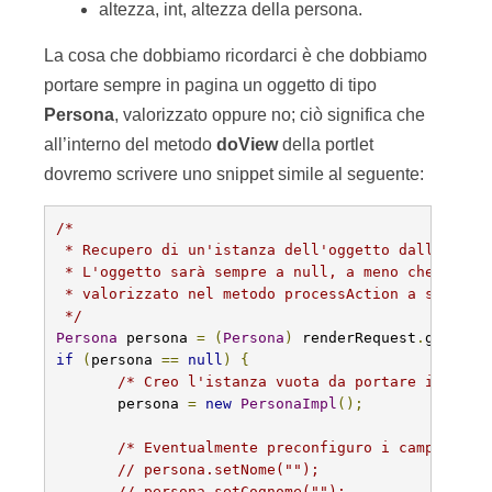
altezza, int, altezza della persona.
La cosa che dobbiamo ricordarci è che dobbiamo
portare sempre in pagina un oggetto di tipo
Persona
, valorizzato oppure no; ciò significa che
all’interno del metodo
doView
della portlet
dovremo scrivere uno snippet simile al seguente:
/*

 * Recupero di un'istanza dell'oggetto dalla reque
 * L'oggetto sarà sempre a null, a meno che non si
 * valorizzato nel metodo processAction a seguito 
 */
Persona
 persona 
=
(
Persona
)
 renderRequest
.
getAttr
if
(
persona 
==
null
)
{
/* Creo l'istanza vuota da portare in pagi
       persona 
=
new
PersonaImpl
();
/* Eventualmente preconfiguro i campi dell
// persona.setNome("");
// persona.setCognome("");