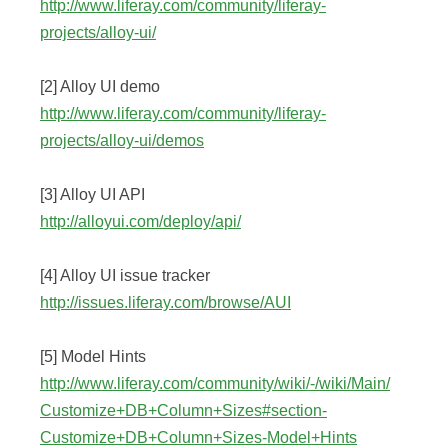
http://www.liferay.com/community/liferay-
projects/alloy-ui/
[2] Alloy UI demo
http://www.liferay.com/community/liferay-
projects/alloy-ui/demos
[3] Alloy UI API
http://alloyui.com/deploy/api/
[4] Alloy UI issue tracker
http://issues.liferay.com/browse/AUI
[5] Model Hints
http://www.liferay.com/community/wiki/-/wiki/Main/
Customize+DB+Column+Sizes#section-
Customize+DB+Column+Sizes-Model+Hints