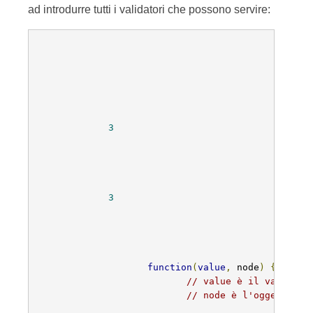
ad introdurre tutti i validatori che possono servire:
3
3
function
(
value
,
 node
)
{
// value è il valore d
// node è l'oggetto No