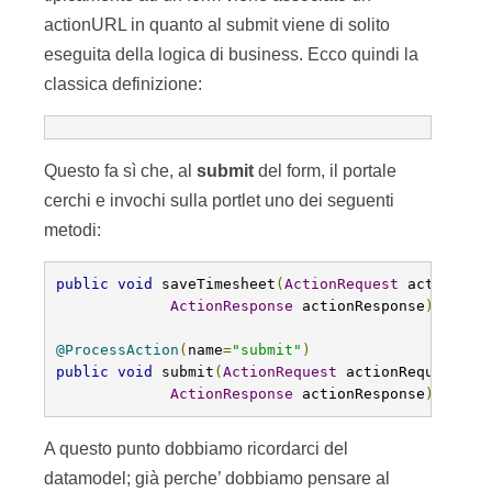
actionURL in quanto al submit viene di solito
eseguita della logica di business. Ecco quindi la
classica definizione:
Questo fa sì che, al
submit
del form, il portale
cerchi e invochi sulla portlet uno dei seguenti
metodi:
public
void
 saveTimesheet
(
ActionRequest
 actionReq
ActionResponse
 actionResponse
)
throw
@ProcessAction
(
name
=
"submit"
)
public
void
 submit
(
ActionRequest
 actionRequest
,
ActionResponse
 actionResponse
)
throw
A questo punto dobbiamo ricordarci del
datamodel; già perche’ dobbiamo pensare al