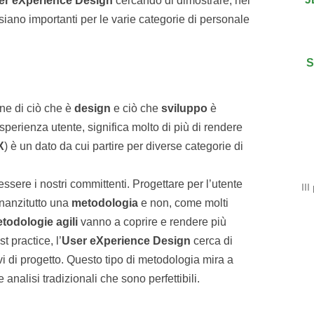
er eXperience Design
cercando di dimostrare, nei
siano importanti per le varie categorie di personale
S
one di ciò che è
design
e ciò che
sviluppo
è
perienza utente, significa molto di più di rendere
X
) è un dato da cui partire per diverse categorie di
 essere i nostri committenti. Progettare per l’utente
II
nnanzitutto una
metodologia
e non, come molti
todologie agili
vanno a coprire e rendere più
 practice, l’
User eXperience Design
cerca di
vi di progetto. Questo tipo di metodologia mira a
e analisi tradizionali che sono perfettibili.