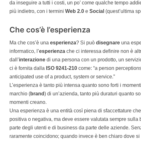
da inseguire a tutti i costi, un po’ come qualche tempo add
più indietro, con i termini
Web 2.0
e
Social
(quest’ultima sp
Che cos’è l’esperienza
Ma che cos’è una
esperienza
? Si può
disegnare
una espe
informatico, l’
esperienza
che ci interessa definire non è alt
dall’
interazione
di una persona con un prodotto, un servizi
ci è fornita dalla
ISO 9241-210
come: “a person perceptions 
anticipated use of a product, system or service.”
L’esperienza è tanto più intensa quanto sono forti i moment
marchio (
brand
) di un’azienda, tanto più duraturi quanto s
momenti creano.
Una esperienza è una entità così piena di sfaccettature che
positiva o negativa, ma deve essere valutata sempre sulla
parte degli utenti e di business da parte delle aziende. Senz
raramente coincidono; quando invece è ben chiaro dove si