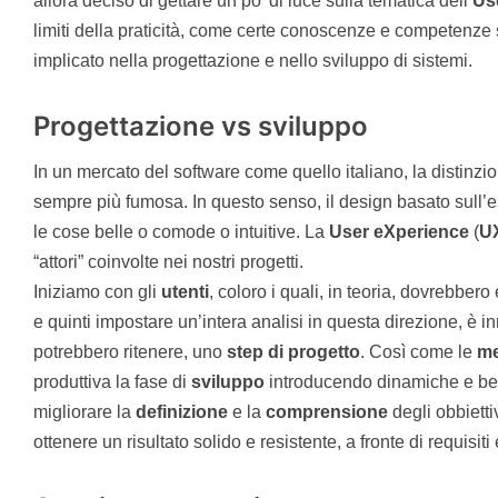
allora deciso di gettare un po’ di luce sulla tematica dell’
Us
limiti della praticità, come certe conoscenze e competenze 
implicato nella progettazione e nello sviluppo di sistemi.
Progettazione vs sviluppo
In un mercato del software come quello italiano, la distinzi
sempre più fumosa. In questo senso, il design basato sull’es
le cose belle o comode o intuitive. La
User eXperience
(
U
“attori” coinvolte nei nostri progetti.
Iniziamo con gli
utenti
, coloro i quali, in teoria, dovrebbero
e quinti impostare un’intera analisi in questa direzione, è i
potrebbero ritenere, uno
step di progetto
. Così come le
me
produttiva la fase di
sviluppo
introducendo dinamiche e best
migliorare la
definizione
e la
comprensione
degli obbietti
ottenere un risultato solido e resistente, a fronte di requisiti 