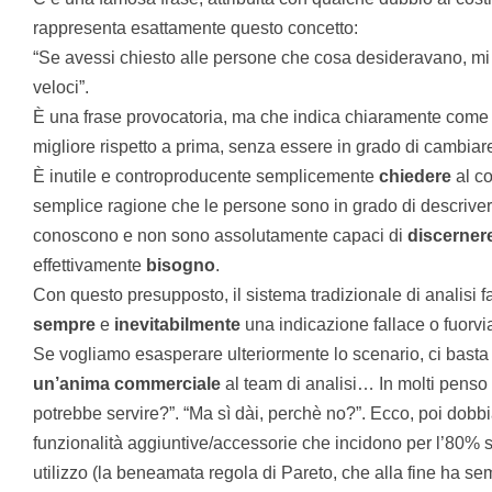
rappresenta esattamente questo concetto:
“Se avessi chiesto alle persone che cosa desideravano, mi 
veloci”.
È una frase provocatoria, ma che indica chiaramente come sp
migliore rispetto a prima, senza essere in grado di cambiare
È inutile e controproducente semplicemente
chiedere
al co
semplice ragione che le persone sono in grado di descrive
conoscono e non sono assolutamente capaci di
discerner
effettivamente
bisogno
.
Con questo presupposto, il sistema tradizionale di analisi fa
sempre
e
inevitabilmente
una indicazione fallace o fuorvia
Se vogliamo esasperare ulteriormente lo scenario, ci bast
un’anima commerciale
al team di analisi… In molti penso 
potrebbe servire?”. “Ma sì dài, perchè no?”. Ecco, poi dobb
funzionalità aggiuntive/accessorie che incidono per l’80% sull
utilizzo (la beneamata regola di Pareto, che alla fine ha se