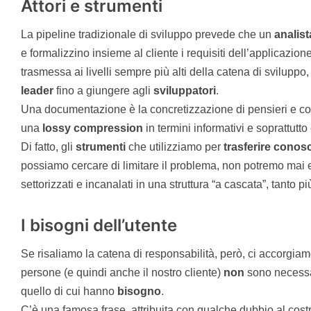
Attori e strumenti
La pipeline tradizionale di sviluppo prevede che un
analist
e formalizzino insieme al cliente i requisiti dell’applicazi
trasmessa ai livelli sempre più alti della catena di sviluppo
leader
fino a giungere agli
sviluppatori
.
Una documentazione è la concretizzazione di pensieri e con
una
lossy compression
in termini informativi e soprattutt
Di fatto, gli
strumenti
che utilizziamo per
trasferire conos
possiamo cercare di limitare il problema, non potremo mai e
settorizzati e incanalati in una struttura “a cascata”, tanto p
I bisogni dell’utente
Se risaliamo la catena di responsabilità, però, ci accorgiam
persone (e quindi anche il nostro cliente)
non
sono necessa
quello di cui hanno
bisogno
.
C’è una famosa frase, attribuita con qualche dubbio al cos